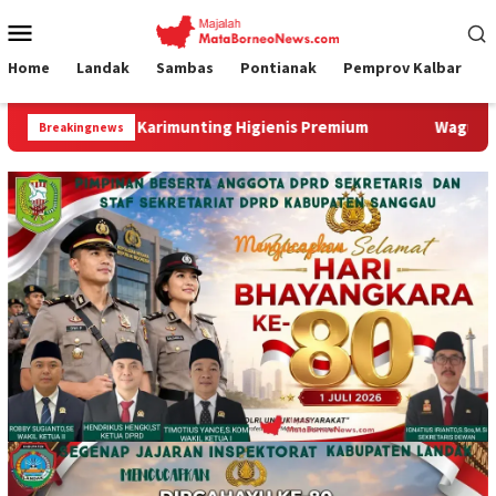
Loncat
Menu
ke
Mobile
konten
Home
Landak
Sambas
Pontianak
Pemprov Kalbar
 Karimunting Higienis Premium
Wagub Krisantus Kedatang
Breakingnews