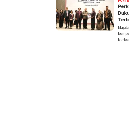
PONTI
Perk
Duku
Terb
Majal
kompet
berko