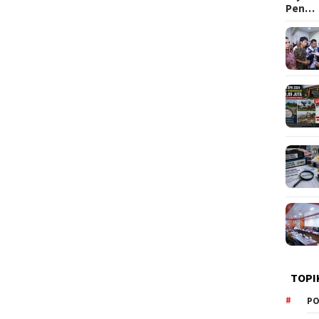
Pen…
TOPI
PO