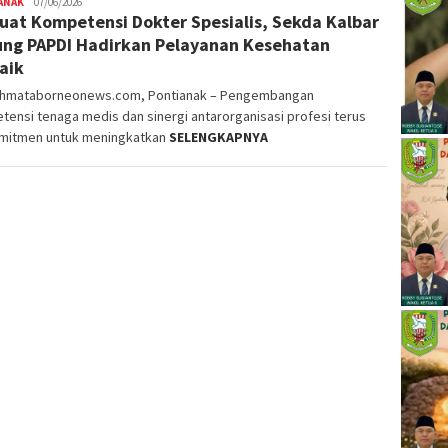
ANAK
alvinrpk75
07/06/2026
uat Kompetensi Dokter Spesialis, Sekda Kalbar
rifangga
ng PAPDI Hadirkan Pelayanan Kesehatan
aik
ahmataborneonews.com, Pontianak – Pengembangan
ensi tenaga medis dan sinergi antarorganisasi profesi terus
mitmen untuk meningkatkan
SELENGKAPNYA