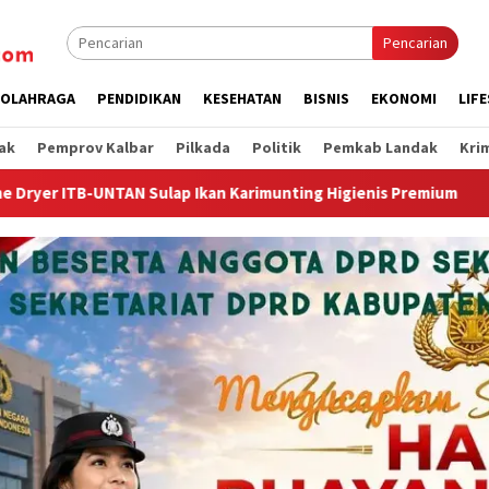
Pencarian
OLAHRAGA
PENDIDIKAN
KESEHATAN
BISNIS
EKONOMI
LIF
ak
Pemprov Kalbar
Pilkada
Politik
Pemkab Landak
Kri
Ikan Karimunting Higienis Premium
Wagub Krisantus Keda