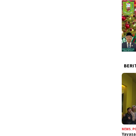
BERI
NEWS
,
P
Yayas