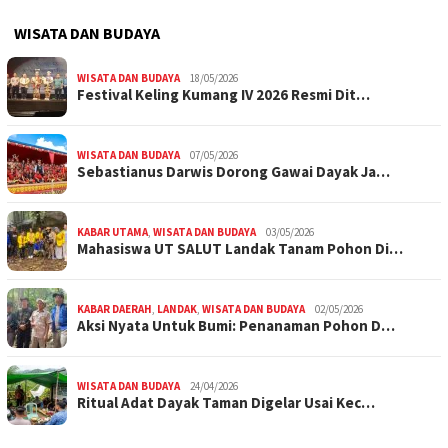
WISATA DAN BUDAYA
WISATA DAN BUDAYA
18/05/2026
Festival Keling Kumang IV 2026 Resmi Dit…
WISATA DAN BUDAYA
07/05/2026
Sebastianus Darwis Dorong Gawai Dayak Ja…
KABAR UTAMA
,
WISATA DAN BUDAYA
03/05/2026
Mahasiswa UT SALUT Landak Tanam Pohon Di…
KABAR DAERAH
,
LANDAK
,
WISATA DAN BUDAYA
02/05/2026
Aksi Nyata Untuk Bumi: Penanaman Pohon D…
WISATA DAN BUDAYA
24/04/2026
Ritual Adat Dayak Taman Digelar Usai Kec…