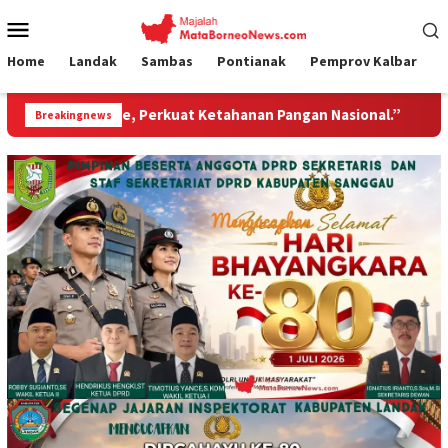
Loncat
Menu
ke
Mobile
konten
Home
Landak
Sambas
Pontianak
Pemprov Kalbar
erkuat Ketahanan Pangan Nasional.”
Jembatan Gantung G
Breakingnews