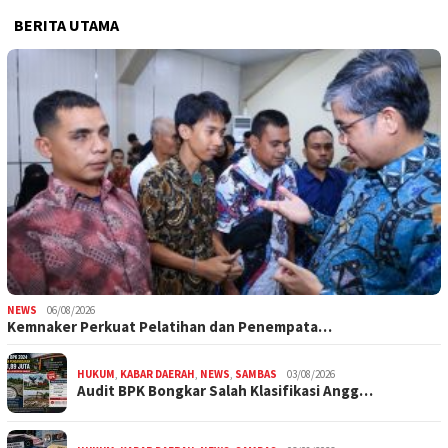
BERITA UTAMA
NEWS
06/08/2026
Kemnaker Perkuat Pelatihan dan Penempata…
HUKUM
,
KABAR DAERAH
,
NEWS
,
SAMBAS
03/08/2026
Audit BPK Bongkar Salah Klasifikasi Angg…