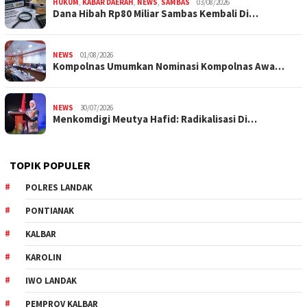
HUKUM
,
KABAR DAERAH
,
NEWS
,
SAMBAS
03/08/2026
Dana Hibah Rp80 Miliar Sambas Kembali Di…
NEWS
01/08/2026
Kompolnas Umumkan Nominasi Kompolnas Awa…
NEWS
30/07/2026
Menkomdigi Meutya Hafid: Radikalisasi Di…
TOPIK POPULER
POLRES LANDAK
PONTIANAK
KALBAR
KAROLIN
IWO LANDAK
PEMPROV KALBAR