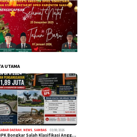
TA UTAMA
KABAR DAERAH
,
NEWS
,
SAMBAS
03/08/2026
BPK Bongkar Salah Klasifikasi Angg…