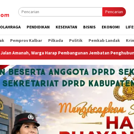
Pencarian
OLAHRAGA
PENDIDIKAN
KESEHATAN
BISNIS
EKONOMI
LIF
ak
Pemprov Kalbar
Pilkada
Politik
Pemkab Landak
Kri
bangunan Jembatan Penghubung Dusun Kenanga II dan Melati Se