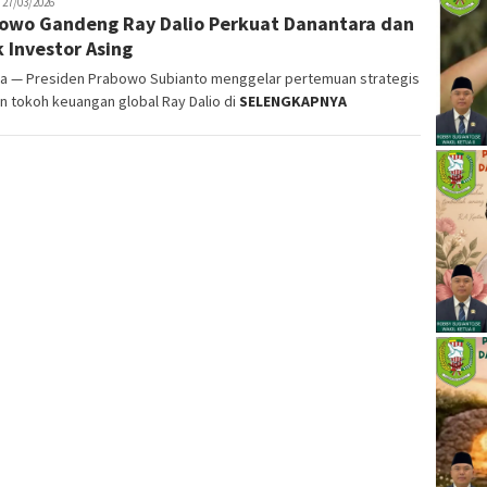
akop
27/03/2026
owo Gandeng Ray Dalio Perkuat Danantara dan
k Investor Asing
ta — Presiden Prabowo Subianto menggelar pertemuan strategis
 tokoh keuangan global Ray Dalio di
SELENGKAPNYA