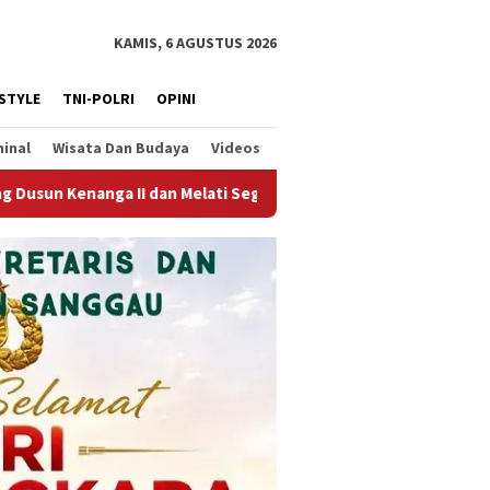
KAMIS, 6 AGUSTUS 2026
ESTYLE
TNI-POLRI
OPINI
minal
Wisata Dan Budaya
Videos
gera Dibangun
Cegah Kejahatan Konvensional, Patroli S