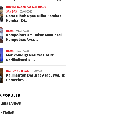
HUKUM
,
KABAR DAERAH
,
NEWS
,
SAMBAS
03/08/2026
Dana Hibah Rp80 Miliar Sambas
Kembali Di…
NEWS
01/08/2026
Kompolnas Umumkan Nominasi
Kompolnas Awa…
NEWS
30/07/2026
Menkomdigi Meutya Hafid:
Radikalisasi Di…
NASIONAL
,
NEWS
29/07/2026
Kalimantan Darurat Asap, WALHI:
Pemerint…
K POPULER
LRES LANDAK
NTIANAK