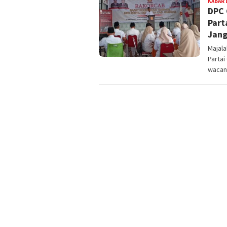
KABAR 
DPC 
Part
Jang
Majal
Parta
wacan