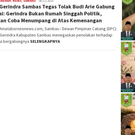
DAERAH
,
NEWS
,
SAMBAS
Nopriyanto
08/11/2025
Gerindra Sambas Tegas Tolak Budi Arie Gabung
ai: Gerindra Bukan Rumah Singgah Politik,
an Coba Menumpang di Atas Kemenangan
ahmataborneonews.com, Sambas– Dewan Pimpinan Cabang (DPC)
i Gerindra Kabupaten Sambas menegaskan penolakan terhadap
a bergabungnya
SELENGKAPNYA