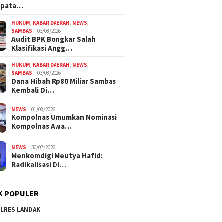
mpata…
HUKUM
,
KABAR DAERAH
,
NEWS
,
SAMBAS
03/08/2026
Audit BPK Bongkar Salah
Klasifikasi Angg…
HUKUM
,
KABAR DAERAH
,
NEWS
,
SAMBAS
03/08/2026
Dana Hibah Rp80 Miliar Sambas
Kembali Di…
NEWS
01/08/2026
Kompolnas Umumkan Nominasi
Kompolnas Awa…
NEWS
30/07/2026
Menkomdigi Meutya Hafid:
Radikalisasi Di…
K POPULER
LRES LANDAK