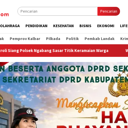
Pencarian
OLAHRAGA
PENDIDIKAN
KESEHATAN
BISNIS
EKONOMI
LIF
ak
Pemprov Kalbar
Pilkada
Politik
Pemkab Landak
Kri
itik Keramaian Warga
Wagub Krisantus Tegaskan Pengeruk