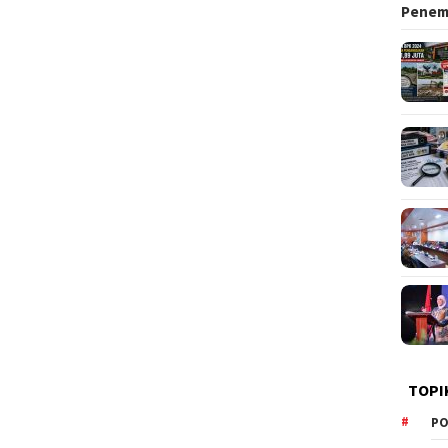
Pene
TOPI
PO