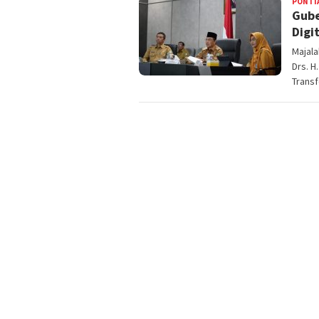
PONTI
Gube
Digi
Majal
Drs. H
Trans