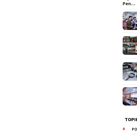
Pen…
TOPI
PO