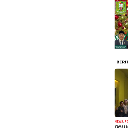
BERI
NEWS
,
P
Yayas