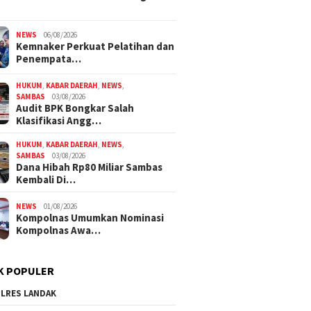
NEWS
06/08/2026
Kemnaker Perkuat Pelatihan dan
Penempata…
HUKUM
,
KABAR DAERAH
,
NEWS
,
SAMBAS
03/08/2026
Audit BPK Bongkar Salah
Klasifikasi Angg…
HUKUM
,
KABAR DAERAH
,
NEWS
,
SAMBAS
03/08/2026
Dana Hibah Rp80 Miliar Sambas
Kembali Di…
NEWS
01/08/2026
Kompolnas Umumkan Nominasi
Kompolnas Awa…
K POPULER
LRES LANDAK