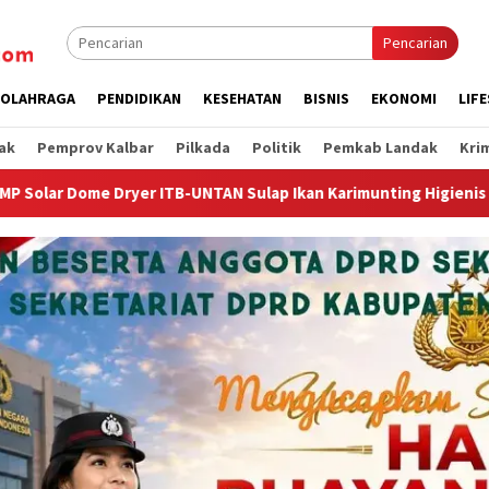
Pencarian
OLAHRAGA
PENDIDIKAN
KESEHATAN
BISNIS
EKONOMI
LIF
ak
Pemprov Kalbar
Pilkada
Politik
Pemkab Landak
Kri
N Sulap Ikan Karimunting Higienis Premium
Wagub Krisan