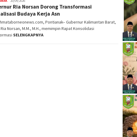
ANAK
alvinrpk75
20/04/2026
rnur Ria Norsan Dorong Transformasi
rifangga
talisasi Budaya Kerja Asn
ahmataborneonews.com, Pontianak– Gubernur Kalimantan Barat,
. Ria Norsan, M.M., M.H., memimpin Rapat Konsolidasi
formasi
SELENGKAPNYA