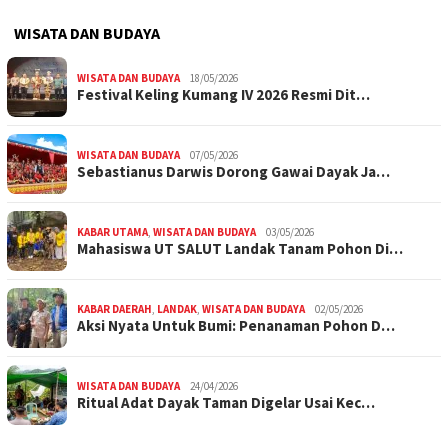
WISATA DAN BUDAYA
WISATA DAN BUDAYA
18/05/2026
Festival Keling Kumang IV 2026 Resmi Dit…
WISATA DAN BUDAYA
07/05/2026
Sebastianus Darwis Dorong Gawai Dayak Ja…
KABAR UTAMA
,
WISATA DAN BUDAYA
03/05/2026
Mahasiswa UT SALUT Landak Tanam Pohon Di…
KABAR DAERAH
,
LANDAK
,
WISATA DAN BUDAYA
02/05/2026
Aksi Nyata Untuk Bumi: Penanaman Pohon D…
WISATA DAN BUDAYA
24/04/2026
Ritual Adat Dayak Taman Digelar Usai Kec…