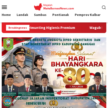
Loncat
Menu
ke
Mobile
konten
Home
Landak
Sambas
Pontianak
Pemprov Kalbar
imunting Higienis Premium
Wagub Krisantus Kedatangan K
Breakingnews