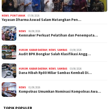
NEWS
,
PONTIANAK
07/08/2026
Yayasan Dharma Aswad Salam Matangkan Pen…
NEWS
06/08/2026
Kemnaker Perkuat Pelatihan dan Penempata…
HUKUM
,
KABAR DAERAH
,
NEWS
,
SAMBAS
03/08/2026
Audit BPK Bongkar Salah Klasifikasi Angg…
HUKUM
,
KABAR DAERAH
,
NEWS
,
SAMBAS
03/08/2026
Dana Hibah Rp80 Miliar Sambas Kembali Di…
NEWS
01/08/2026
Kompolnas Umumkan Nominasi Kompolnas Awa…
TOPIK POPULER