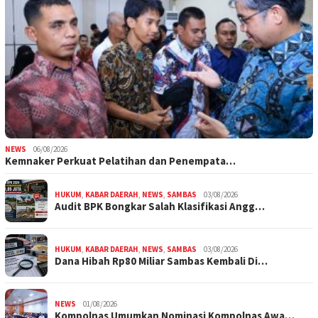
NEWS
06/08/2026
Kemnaker Perkuat Pelatihan dan Penempata…
HUKUM
,
KABAR DAERAH
,
NEWS
,
SAMBAS
03/08/2026
Audit BPK Bongkar Salah Klasifikasi Angg…
HUKUM
,
KABAR DAERAH
,
NEWS
,
SAMBAS
03/08/2026
Dana Hibah Rp80 Miliar Sambas Kembali Di…
NEWS
01/08/2026
Kompolnas Umumkan Nominasi Kompolnas Awa…