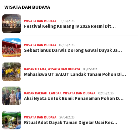
WISATA DAN BUDAYA
WISATA DAN BUDAYA
18/05/2026
Festival Keling Kumang IV 2026 Resmi Dit…
WISATA DAN BUDAYA
07/05/2026
Sebastianus Darwis Dorong Gawai Dayak Ja…
KABAR UTAMA
,
WISATA DAN BUDAYA
03/05/2026
Mahasiswa UT SALUT Landak Tanam Pohon Di…
KABAR DAERAH
,
LANDAK
,
WISATA DAN BUDAYA
02/05/2026
Aksi Nyata Untuk Bumi: Penanaman Pohon D…
WISATA DAN BUDAYA
24/04/2026
Ritual Adat Dayak Taman Digelar Usai Kec…