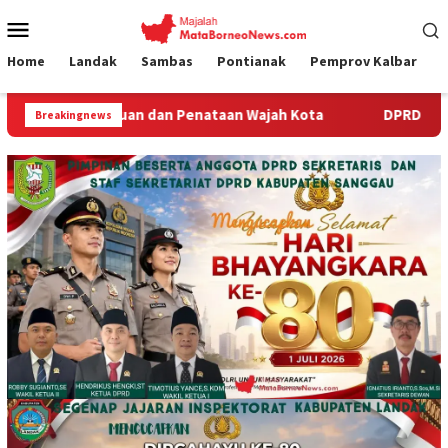
Loncat
Menu
ke
Mobile
konten
Home
Landak
Sambas
Pontianak
Pemprov Kalbar
an dan Penataan Wajah Kota
DPRD Sambas Apresiasi Sinerg
Breakingnews