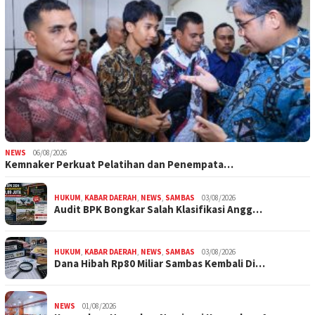
NEWS
06/08/2026
Kemnaker Perkuat Pelatihan dan Penempata…
HUKUM
,
KABAR DAERAH
,
NEWS
,
SAMBAS
03/08/2026
Audit BPK Bongkar Salah Klasifikasi Angg…
HUKUM
,
KABAR DAERAH
,
NEWS
,
SAMBAS
03/08/2026
Dana Hibah Rp80 Miliar Sambas Kembali Di…
NEWS
01/08/2026