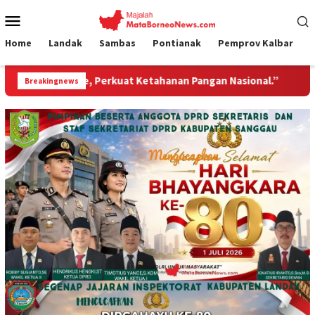
Loncat
Menu
ke
Mobile
konten
Home
Landak
Sambas
Pontianak
Pemprov Kalbar
erkuat Ketahanan Pangan Nasional.”
Jembatan Gantung G
Breakingnews