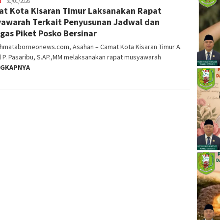
N
Priscillya
30/01/2026
at Kota Kisaran Timur Laksanakan Rapat
Ully
awarah Terkait Penyusunan Jadwal dan
gas Piket Posko Bersinar
ahmataborneonews.com, Asahan – ‎Camat Kota Kisaran Timur A.
l P. Pasaribu, S.AP.,MM melaksanakan rapat musyawarah
NGKAPNYA