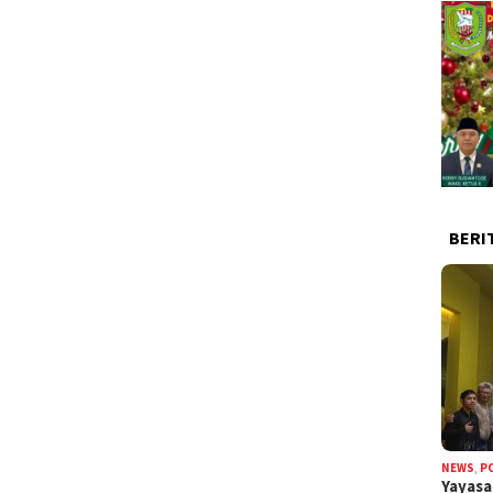
BERI
NEWS
,
P
Yayas