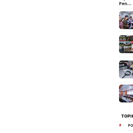
Pen…
TOPI
PO