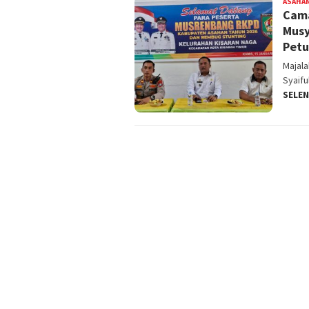
ASAHA
‎Cam
Musy
Petu
Majal
Syaifu
SELE