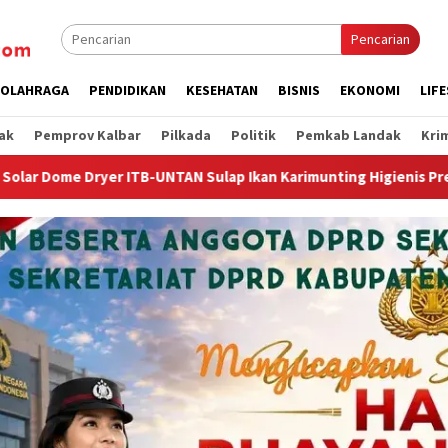
Pencarian
OLAHRAGA
PENDIDIKAN
KESEHATAN
BISNIS
EKONOMI
LIF
ak
Pemprov Kalbar
Pilkada
Politik
Pemkab Landak
Kri
lap Ikan Karimunting Higienis Premium
Wagub Krisantus 