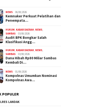
NEWS
06/08/2026
Kemnaker Perkuat Pelatihan dan
Penempata…
HUKUM
,
KABAR DAERAH
,
NEWS
,
SAMBAS
03/08/2026
Audit BPK Bongkar Salah
Klasifikasi Angg…
HUKUM
,
KABAR DAERAH
,
NEWS
,
SAMBAS
03/08/2026
Dana Hibah Rp80 Miliar Sambas
Kembali Di…
NEWS
01/08/2026
Kompolnas Umumkan Nominasi
Kompolnas Awa…
K POPULER
LRES LANDAK