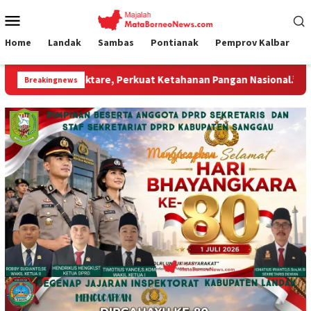
Loncat
Menu
ke
Mobile
konten
Home
Landak
Sambas
Pontianak
Pemprov Kalbar
e, Perkuat Ketahanan Pangan Nasional.”
Jembatan Gantu
Breakingnews