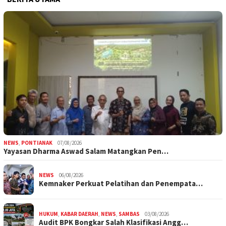
NEWS
,
PONTIANAK
07/08/2026
Yayasan Dharma Aswad Salam Matangkan Pen…
NEWS
06/08/2026
Kemnaker Perkuat Pelatihan dan Penempata…
HUKUM
,
KABAR DAERAH
,
NEWS
,
SAMBAS
03/08/2026
Audit BPK Bongkar Salah Klasifikasi Angg…