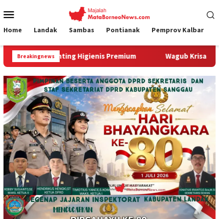
Loncat
Menu
ke
Mobile
konten
Home
Landak
Sambas
Pontianak
Pemprov Kalbar
ing Higienis Premium
Wagub Krisantus Kedatangan Kepala
Breakingnews