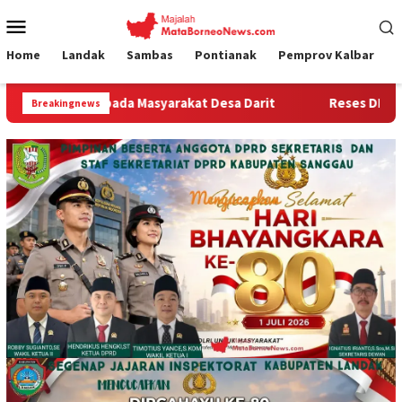
Loncat
Menu
ke
Mobile
konten
Home
Landak
Sambas
Pontianak
Pemprov Kalbar
Masyarakat Desa Darit
Reses DPRD Sambas Denny di Jal
Breakingnews