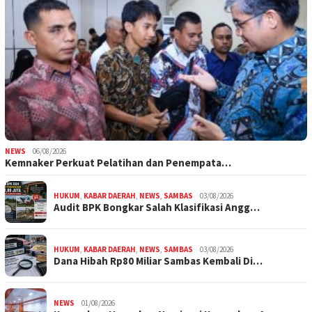
NEWS
06/08/2026
Kemnaker Perkuat Pelatihan dan Penempata…
HUKUM
,
KABAR DAERAH
,
NEWS
,
SAMBAS
03/08/2026
Audit BPK Bongkar Salah Klasifikasi Angg…
HUKUM
,
KABAR DAERAH
,
NEWS
,
SAMBAS
03/08/2026
Dana Hibah Rp80 Miliar Sambas Kembali Di…
NEWS
01/08/2026