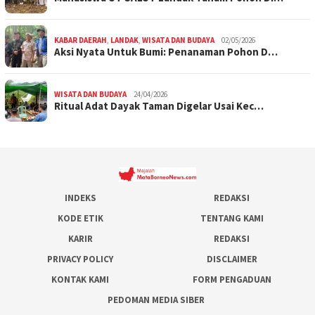
KABAR DAERAH
,
LANDAK
,
WISATA DAN BUDAYA
02/05/2026
Aksi Nyata Untuk Bumi: Penanaman Pohon D…
WISATA DAN BUDAYA
24/04/2026
Ritual Adat Dayak Taman Digelar Usai Kec…
INDEKS
REDAKSI
KODE ETIK
TENTANG KAMI
KARIR
REDAKSI
PRIVACY POLICY
DISCLAIMER
KONTAK KAMI
FORM PENGADUAN
PEDOMAN MEDIA SIBER