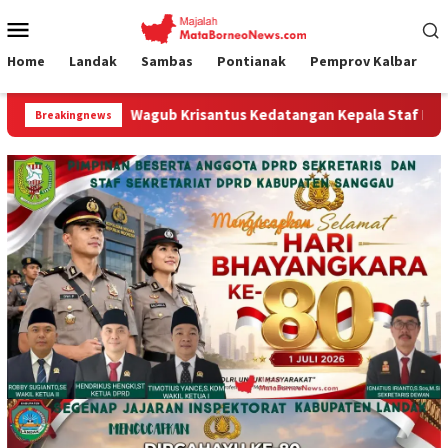
Loncat
Menu
ke
Mobile
konten
Home
Landak
Sambas
Pontianak
Pemprov Kalbar
Wagub Krisantus Kedatangan Kepala Staf Kepresidenan, Tegaska
Breakingnews