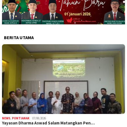
BERITA UTAMA
NEWS
,
PONTIANAK
07/08/2026
Yayasan Dharma Aswad Salam Matangkan Pen…