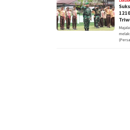
LANDA
Suks
1210
Triw
Majal
melak
(Pers