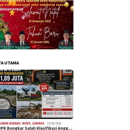
TA UTAMA
KABAR DAERAH
,
NEWS
,
SAMBAS
03/08/2026
BPK Bongkar Salah Klasifikasi Angg…