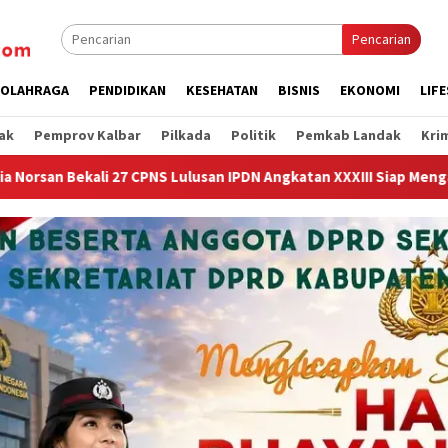
Pencarian
OLAHRAGA
PENDIDIKAN
KESEHATAN
BISNIS
EKONOMI
LIF
ak
Pemprov Kalbar
Pilkada
Politik
Pemkab Landak
Kri
usan IPDN Angkatan XXXIII Siap Mengabdi di Kalimanatan Barat