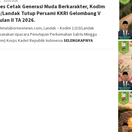
K
alvinrpk75
10/05/2026
es Cetak Generasi Muda Berkarakter, Kodim
rifangga
/Landak Tutup Persami KKRI Gelombang V
ulan II TA 2026.
ahmataborneonews.com, Landak – Kodim 1210/Landak
sanakan Upacara Penutupan Perkemahan Sabtu-Minggu
ami) Korps Kadet Republik Indonesia
SELENGKAPNYA