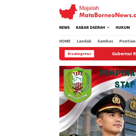
Loncat
ke
konten
NEWS
KABAR DAERAH
HUKUM
HOME
Landak
Sambas
Pontian
Gubernur Ria Norsan Bekali 27 CPNS Lul
Breakingnews