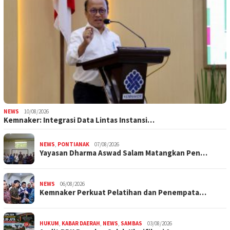
NEWS
10/08/2026
Kemnaker: Integrasi Data Lintas Instansi…
NEWS
,
PONTIANAK
07/08/2026
Yayasan Dharma Aswad Salam Matangkan Pen…
NEWS
06/08/2026
Kemnaker Perkuat Pelatihan dan Penempata…
HUKUM
,
KABAR DAERAH
,
NEWS
,
SAMBAS
03/08/2026