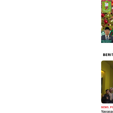
BERI
NEWS
,
P
Yayas