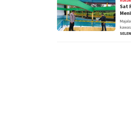
HUKUM
Sat 
Meni
Majal
kawas
SELE