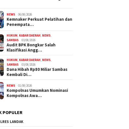
NEWS
06/08/2026
Kemnaker Perkuat Pelatihan dan
Penempata…
HUKUM
,
KABAR DAERAH
,
NEWS
,
SAMBAS
03/08/2026
Audit BPK Bongkar Salah
Klasifikasi Angg…
HUKUM
,
KABAR DAERAH
,
NEWS
,
SAMBAS
03/08/2026
Dana Hibah Rp80 Miliar Sambas
Kembali Di…
NEWS
01/08/2026
Kompolnas Umumkan Nominasi
Kompolnas Awa…
K POPULER
LRES LANDAK