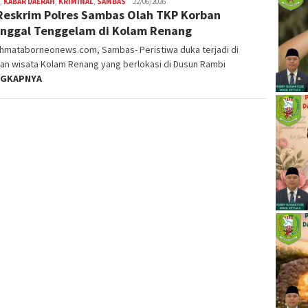
,
KABAR DAERAH
,
KRIMINAL
,
SAMBAS
Nopriyanto
22/06/2026
Reskrim Polres Sambas Olah TKP Korban
nggal Tenggelam di Kolam Renang
ahmataborneonews.com, Sambas- Peristiwa duka terjadi di
an wisata Kolam Renang yang berlokasi di Dusun Rambi
NGKAPNYA