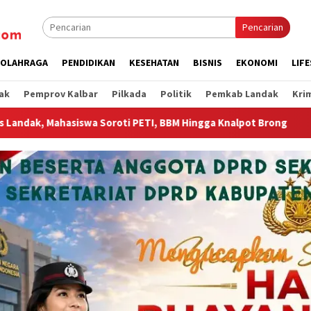
Pencarian
OLAHRAGA
PENDIDIKAN
KESEHATAN
BISNIS
EKONOMI
LIF
ak
Pemprov Kalbar
Pilkada
Politik
Pemkab Landak
Kri
, BBM Hingga Knalpot Brong
Wagub Krisantus Sambut Kemb