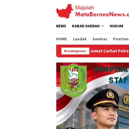
Loncat
ke
konten
NEWS
KABAR DAERAH
HUKUM
HOME
Landak
Sambas
Pontian
Jumat Curhat Polres Landak, Mahasiswa Soroti PETI
Breakingnews