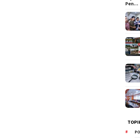
Pen…
TOPI
PO