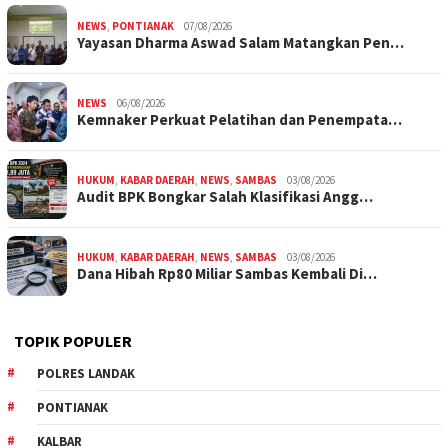
NEWS
,
PONTIANAK
07/08/2026
Yayasan Dharma Aswad Salam Matangkan Pen…
NEWS
06/08/2026
Kemnaker Perkuat Pelatihan dan Penempata…
HUKUM
,
KABAR DAERAH
,
NEWS
,
SAMBAS
03/08/2026
Audit BPK Bongkar Salah Klasifikasi Angg…
HUKUM
,
KABAR DAERAH
,
NEWS
,
SAMBAS
03/08/2026
Dana Hibah Rp80 Miliar Sambas Kembali Di…
TOPIK POPULER
POLRES LANDAK
PONTIANAK
KALBAR