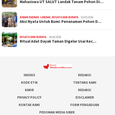
Mahasiswa UT SALUT Landak Tanam Pohon Di…
KABAR DAERAH
,
LANDAK
,
WISATA DAN BUDAYA
02/05/2026
Aksi Nyata Untuk Bumi: Penanaman Pohon D…
WISATA DAN BUDAYA
24/04/2026
Ritual Adat Dayak Taman Digelar Usai Kec…
INDEKS
REDAKSI
KODE ETIK
TENTANG KAMI
KARIR
REDAKSI
PRIVACY POLICY
DISCLAIMER
KONTAK KAMI
FORM PENGADUAN
PEDOMAN MEDIA SIBER