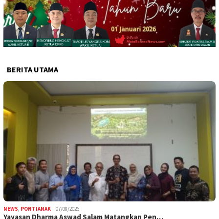
BERITA UTAMA
NEWS
,
PONTIANAK
07/08/2026
Yayasan Dharma Aswad Salam Matangkan Pen…