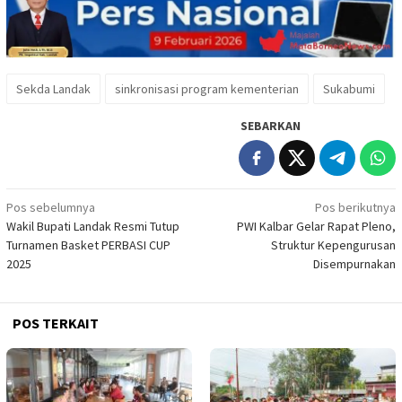
Sekda Landak
sinkronisasi program kementerian
Sukabumi
SEBARKAN
Navigasi
Pos sebelumnya
Pos berikutnya
Wakil Bupati Landak Resmi Tutup
PWI Kalbar Gelar Rapat Pleno,
pos
Turnamen Basket PERBASI CUP
Struktur Kepengurusan
2025
Disempurnakan
POS TERKAIT