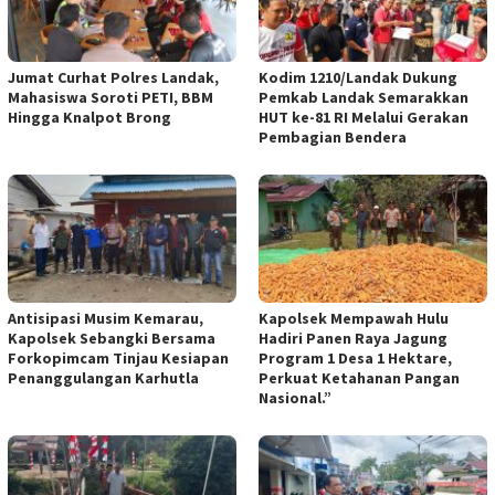
Jumat Curhat Polres Landak,
Kodim 1210/Landak Dukung
Mahasiswa Soroti PETI, BBM
Pemkab Landak Semarakkan
Hingga Knalpot Brong
HUT ke-81 RI Melalui Gerakan
Pembagian Bendera
Antisipasi Musim Kemarau,
Kapolsek Mempawah Hulu
Kapolsek Sebangki Bersama
Hadiri Panen Raya Jagung
Forkopimcam Tinjau Kesiapan
Program 1 Desa 1 Hektare,
Penanggulangan Karhutla
Perkuat Ketahanan Pangan
Nasional.”