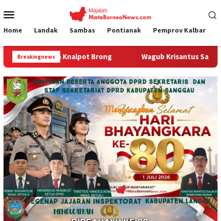
Loncat
Menu
ke
Mobile
konten
Home
Landak
Sambas
Pontianak
Pemprov Kalbar
Brong
Wagub Krisantus Sambut Kembali Berjalannya Eksp
Breakingnews