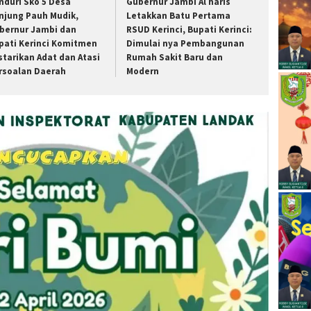
nduri Sko 5 Desa
Gubernur Jambi Al haris
njung Pauh Mudik,
Letakkan Batu Pertama
bernur Jambi dan
RSUD Kerinci, Bupati Kerinci:
pati Kerinci Komitmen
Dimulai nya Pembangunan
starikan Adat dan Atasi
Rumah Sakit Baru dan
rsoalan Daerah
Modern