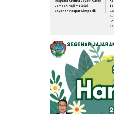
Imigrasi Kerinci Layani Calon
Ke
Jamaah Haji melalui
Ta
Layanan Paspor Simpatik
Gu
Bu
Le
Pe