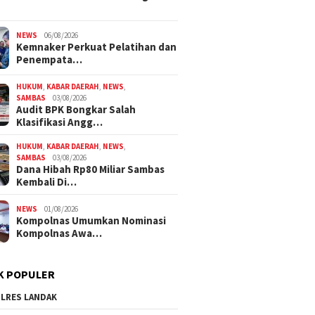
NEWS
06/08/2026
Kemnaker Perkuat Pelatihan dan
Penempata…
HUKUM
,
KABAR DAERAH
,
NEWS
,
SAMBAS
03/08/2026
Audit BPK Bongkar Salah
Klasifikasi Angg…
HUKUM
,
KABAR DAERAH
,
NEWS
,
SAMBAS
03/08/2026
Dana Hibah Rp80 Miliar Sambas
Kembali Di…
NEWS
01/08/2026
Kompolnas Umumkan Nominasi
Kompolnas Awa…
K POPULER
LRES LANDAK