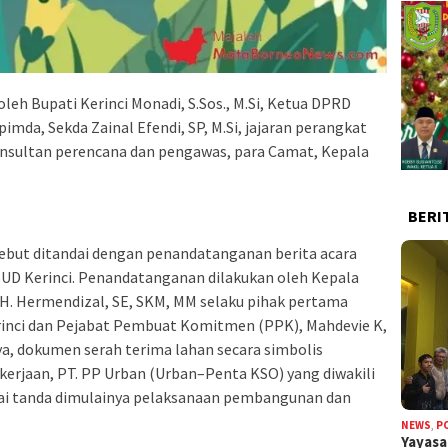
oleh Bupati Kerinci Monadi, S.Sos., M.Si, Ketua DPRD
pimda, Sekda Zainal Efendi, SP, M.Si, jajaran perangkat
nsultan perencana dan pengawas, para Camat, Kepala
BERI
but ditandai dengan penandatanganan berita acara
UD Kerinci. Penandatanganan dilakukan oleh Kepala
 H. Hermendizal, SE, SKM, MM selaku pihak pertama
inci dan Pejabat Pembuat Komitmen (PPK), Mahdevie K,
ya, dokumen serah terima lahan secara simbolis
kerjaan, PT. PP Urban (Urban–Penta KSO) yang diwakili
gai tanda dimulainya pelaksanaan pembangunan dan
NEWS
,
P
Yayas