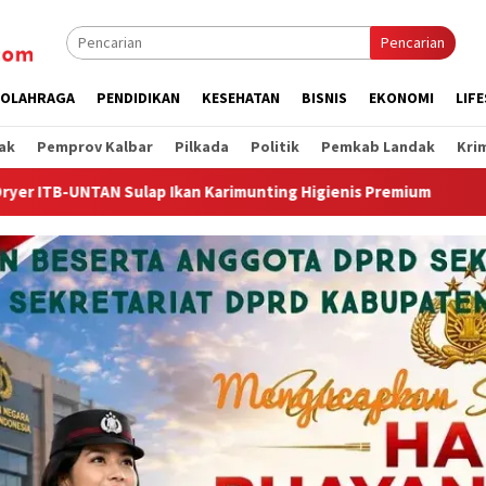
Pencarian
OLAHRAGA
PENDIDIKAN
KESEHATAN
BISNIS
EKONOMI
LIF
ak
Pemprov Kalbar
Pilkada
Politik
Pemkab Landak
Kri
ng Higienis Premium
Wagub Krisantus Kedatangan Kepala 