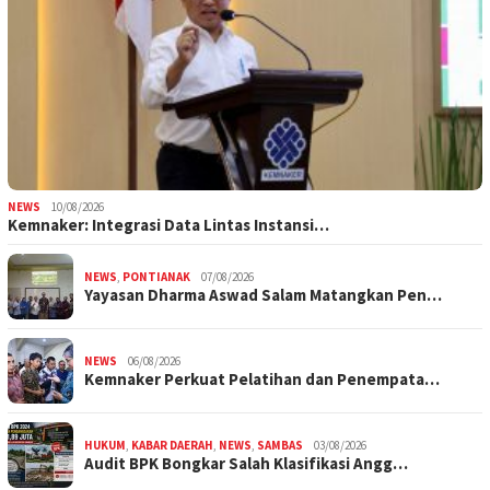
NEWS
10/08/2026
Kemnaker: Integrasi Data Lintas Instansi…
NEWS
,
PONTIANAK
07/08/2026
Yayasan Dharma Aswad Salam Matangkan Pen…
NEWS
06/08/2026
Kemnaker Perkuat Pelatihan dan Penempata…
HUKUM
,
KABAR DAERAH
,
NEWS
,
SAMBAS
03/08/2026
Audit BPK Bongkar Salah Klasifikasi Angg…