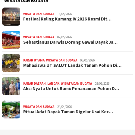
WISATA DAN BUDAYA
WISATA DAN BUDAYA
18/05/2026
Festival Keling Kumang IV 2026 Resmi Dit…
WISATA DAN BUDAYA
07/05/2026
Sebastianus Darwis Dorong Gawai Dayak Ja…
KABAR UTAMA
,
WISATA DAN BUDAYA
03/05/2026
Mahasiswa UT SALUT Landak Tanam Pohon Di…
KABAR DAERAH
,
LANDAK
,
WISATA DAN BUDAYA
02/05/2026
Aksi Nyata Untuk Bumi: Penanaman Pohon D…
WISATA DAN BUDAYA
24/04/2026
Ritual Adat Dayak Taman Digelar Usai Kec…