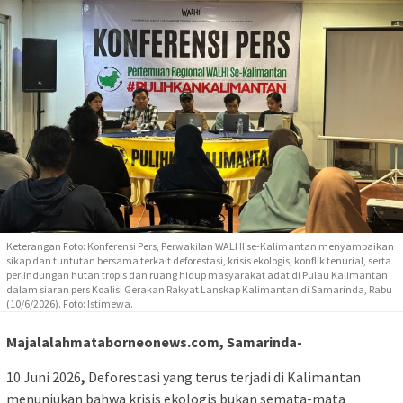
Keterangan Foto: Konferensi Pers, Perwakilan WALHI se-Kalimantan menyampaikan
sikap dan tuntutan bersama terkait deforestasi, krisis ekologis, konflik tenurial, serta
perlindungan hutan tropis dan ruang hidup masyarakat adat di Pulau Kalimantan
dalam siaran pers Koalisi Gerakan Rakyat Lanskap Kalimantan di Samarinda, Rabu
(10/6/2026). Foto: Istimewa.
Majalalahmataborneonews.com, Samarinda-
10 Juni 2026
,
Deforestasi yang terus terjadi di Kalimantan
menunjukan bahwa krisis ekologis bukan semata-mata