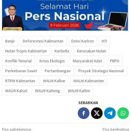
Banjir
Deforestasi Kalimantan
Emisi Karbon
HTI
Hutan Tropis Kalimantan
Karhutla
Kerusakan Hutan
Konflik Tenurial
Krisis Ekologis
Masyarakat Adat
PBPH
Perkebunan Sawit
Pertambangan
Proyek Strategis Nasional
RTRW Kalimantan
WALHI Kalbar
WALHI Kalimantan
WALHI Kalsel
WALHI Kalteng
WALHI Kaltim
SEBARKAN
Navigasi
Pos sebelumnya
Pos berikutnya