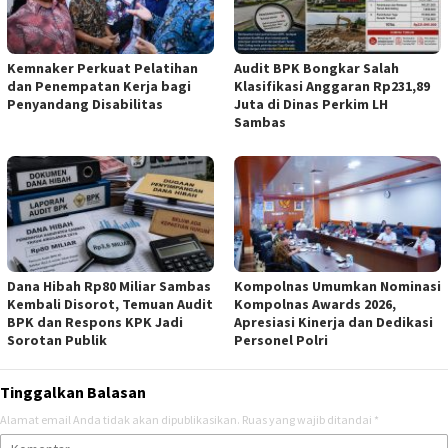
Kemnaker Perkuat Pelatihan
Audit BPK Bongkar Salah
dan Penempatan Kerja bagi
Klasifikasi Anggaran Rp231,89
Penyandang Disabilitas
Juta di Dinas Perkim LH
Sambas
Dana Hibah Rp80 Miliar Sambas
Kompolnas Umumkan Nominasi
Kembali Disorot, Temuan Audit
Kompolnas Awards 2026,
BPK dan Respons KPK Jadi
Apresiasi Kinerja dan Dedikasi
Sorotan Publik
Personel Polri
Tinggalkan Balasan
Alamat email Anda tidak akan dipublikasikan.
Ruas yang wajib ditandai
*