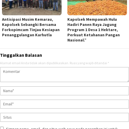
Antisipasi Musim Kemarau,
Kapolsek Mempawah Hulu
Kapolsek Sebangki Bersama
Hadiri Panen Raya Jagung
Forkopimcam Tinjau Kesiapan
Program 1 Desa 1 Hektare,
Penanggulangan Karhutla
Perkuat Ketahanan Pangan
Nasional.”
Tinggalkan Balasan
Alamat email Anda tidak akan dipublikasikan.
Ruas yang wajib ditandai
*
Simpan nama, email, dan situs web saya pada peramban ini untuk