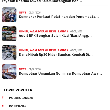
Yayasan Dharma Aswad Salam Matangkan Pen…
NEWS
06/08/2026
Kemnaker Perkuat Pelatihan dan Penempata…
HUKUM
,
KABAR DAERAH
,
NEWS
,
SAMBAS
03/08/2026
Audit BPK Bongkar Salah Klasifikasi Angg…
HUKUM
,
KABAR DAERAH
,
NEWS
,
SAMBAS
03/08/2026
Dana Hibah Rp80 Miliar Sambas Kembali Di…
NEWS
01/08/2026
Kompolnas Umumkan Nominasi Kompolnas Awa…
TOPIK POPULER
POLRES LANDAK
PONTIANAK