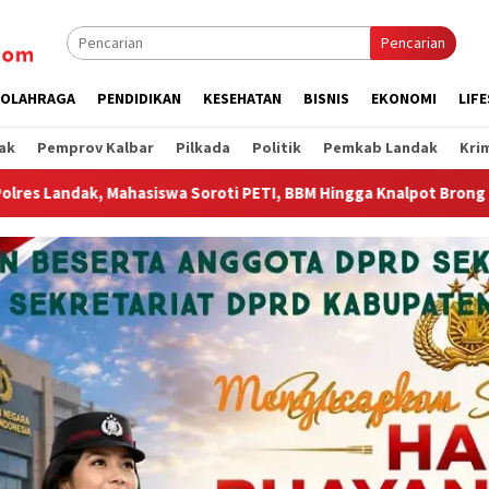
Pencarian
OLAHRAGA
PENDIDIKAN
KESEHATAN
BISNIS
EKONOMI
LIF
ak
Pemprov Kalbar
Pilkada
Politik
Pemkab Landak
Kri
BBM Hingga Knalpot Brong
Wagub Krisantus Sambut Kemba