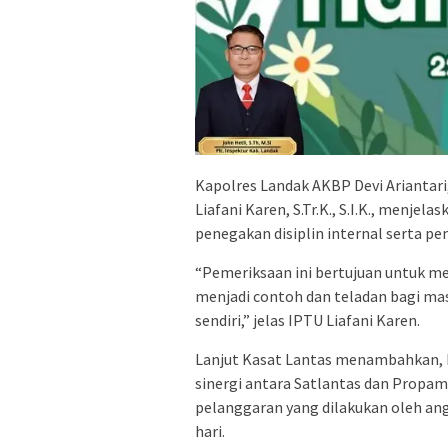
Kapolres Landak AKBP Devi Ariantari, 
Liafani Karen, S.Tr.K., S.I.K., menje
penegakan disiplin internal serta p
“Pemeriksaan ini bertujuan untuk m
menjadi contoh dan teladan bagi masya
sendiri,” jelas IPTU Liafani Karen.
Lanjut Kasat Lantas menambahkan, k
sinergi antara Satlantas dan Propa
pelanggaran yang dilakukan oleh an
hari.