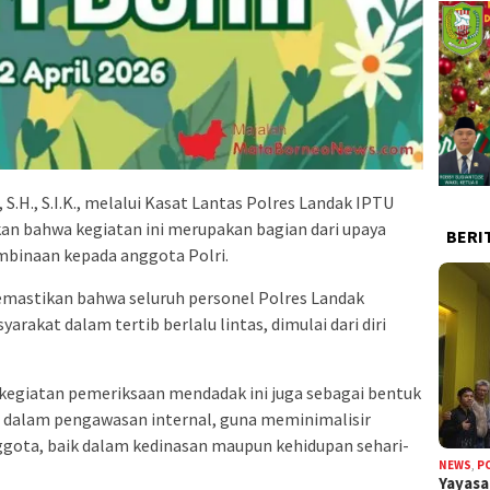
S.H., S.I.K., melalui Kasat Lantas Polres Landak IPTU
laskan bahwa kegiatan ini merupakan bagian dari upaya
BERI
embinaan kepada anggota Polri.
emastikan bahwa seluruh personel Polres Landak
rakat dalam tertib berlalu lintas, dimulai dari diri
egiatan pemeriksaan mendadak ini juga sebagai bentuk
m dalam pengawasan internal, guna meminimalisir
ggota, baik dalam kedinasan maupun kehidupan sehari-
NEWS
,
P
Yayas