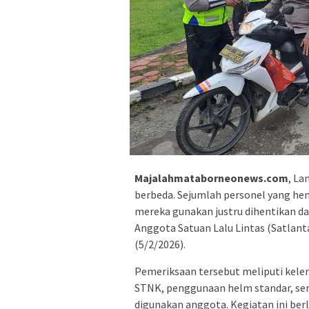
Majalahmataborneonews.com
, La
berbeda. Sejumlah personel yang he
mereka gunakan justru dihentikan d
Anggota Satuan Lalu Lintas (Satlan
(5/2/2026).
Pemeriksaan tersebut meliputi kele
STNK, penggunaan helm standar, ser
digunakan anggota. Kegiatan ini be