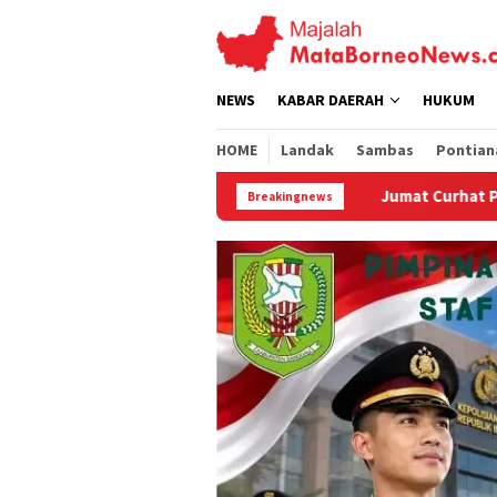
Loncat
ke
konten
NEWS
KABAR DAERAH
HUKUM
HOME
Landak
Sambas
Pontian
Jumat Curhat Polres Landak, Mahasiswa Soroti PETI, 
Breakingnews