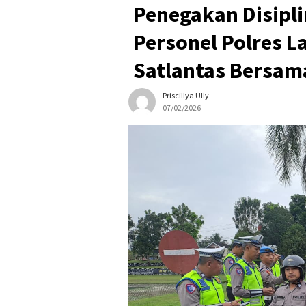
Penegakan Disipli
Personel Polres L
Satlantas Bersam
Priscillya Ully
07/02/2026