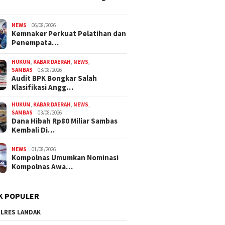
NEWS
06/08/2026
Kemnaker Perkuat Pelatihan dan
Penempata…
HUKUM
,
KABAR DAERAH
,
NEWS
,
SAMBAS
03/08/2026
Audit BPK Bongkar Salah
Klasifikasi Angg…
HUKUM
,
KABAR DAERAH
,
NEWS
,
SAMBAS
03/08/2026
Dana Hibah Rp80 Miliar Sambas
Kembali Di…
NEWS
01/08/2026
Kompolnas Umumkan Nominasi
Kompolnas Awa…
K POPULER
LRES LANDAK