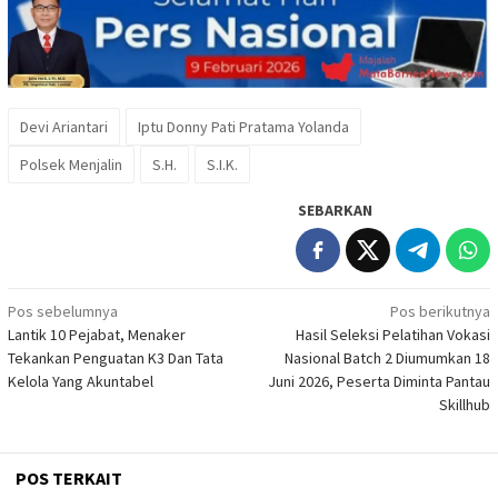
Devi Ariantari
Iptu Donny Pati Pratama Yolanda
Polsek Menjalin
S.H.
S.I.K.
SEBARKAN
Navigasi
Pos sebelumnya
Pos berikutnya
Lantik 10 Pejabat, Menaker
Hasil Seleksi Pelatihan Vokasi
pos
Tekankan Penguatan K3 Dan Tata
Nasional Batch 2 Diumumkan 18
Kelola Yang Akuntabel
Juni 2026, Peserta Diminta Pantau
Skillhub
POS TERKAIT