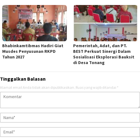
Bhabinkamtibmas Hadiri Giat
Pemerintah, Adat, dan PT.
Musdes Penyusunan RKPD
BEST Perkuat Sinergi Dalam
Tahun 2027
Sosialisasi Eksplorasi Bauksit
di Desa Tonang
Tinggalkan Balasan
Alamat email Anda tidak akan dipublikasikan.
Ruas yang wajib ditandai
*