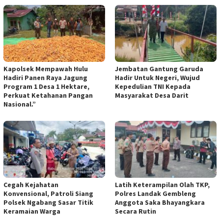
Kapolsek Mempawah Hulu
Jembatan Gantung Garuda
Hadiri Panen Raya Jagung
Hadir Untuk Negeri, Wujud
Program 1 Desa 1 Hektare,
Kepedulian TNI Kepada
Perkuat Ketahanan Pangan
Masyarakat Desa Darit
Nasional.”
Cegah Kejahatan
Latih Keterampilan Olah TKP,
Konvensional, Patroli Siang
Polres Landak Gembleng
Polsek Ngabang Sasar Titik
Anggota Saka Bhayangkara
Keramaian Warga
Secara Rutin