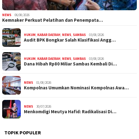
NEWS
06/08/2026
Kemnaker Perkuat Pelatihan dan Penempata…
HUKUM
,
KABAR DAERAH
,
NEWS
,
SAMBAS
03/08/2026
Audit BPK Bongkar Salah Klasifikasi Angg…
HUKUM
,
KABAR DAERAH
,
NEWS
,
SAMBAS
03/08/2026
Dana Hibah Rp80 Miliar Sambas Kembali Di…
NEWS
01/08/2026
Kompolnas Umumkan Nominasi Kompolnas Awa…
NEWS
30/07/2026
Menkomdigi Meutya Hafid: Radikalisasi Di…
TOPIK POPULER