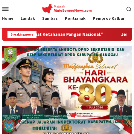
Loncat
Menu
ke
Mobile
konten
Home
Landak
Sambas
Pontianak
Pemprov Kalbar
Pangan Nasional.”
Jembatan Gantung Garuda Hadir Untuk 
Breakingnews