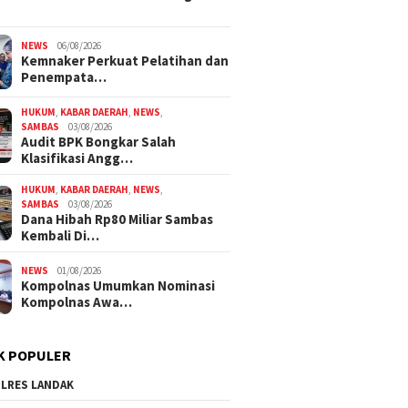
NEWS
06/08/2026
Kemnaker Perkuat Pelatihan dan
Penempata…
HUKUM
,
KABAR DAERAH
,
NEWS
,
SAMBAS
03/08/2026
Audit BPK Bongkar Salah
Klasifikasi Angg…
HUKUM
,
KABAR DAERAH
,
NEWS
,
SAMBAS
03/08/2026
Dana Hibah Rp80 Miliar Sambas
Kembali Di…
NEWS
01/08/2026
Kompolnas Umumkan Nominasi
Kompolnas Awa…
K POPULER
LRES LANDAK