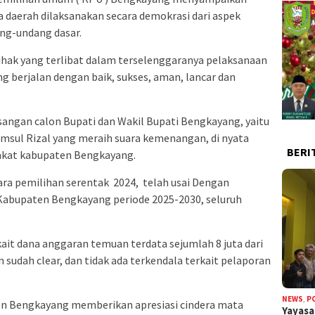
 daerah dilaksanakan secara demokrasi dari aspek
ang-undang dasar.
ihak yang terlibat dalam terselenggaranya pelaksanaan
g berjalan dengan baik, sukses, aman, lancar dan
sangan calon Bupati dan Wakil Bupati Bengkayang, yaitu
msul Rizal yang meraih suara kemenangan, di nyata
BERI
akat kabupaten Bengkayang.
a pemilihan serentak 2024, telah usai Dengan
 Kabupaten Bengkayang periode 2025-2030, seluruh
kait dana anggaran temuan terdata sejumlah 8 juta dari
 sudah clear, dan tidak ada terkendala terkait pelaporan
NEWS
,
P
ten Bengkayang memberikan apresiasi cindera mata
Yayas