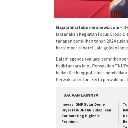
Majalahmataborneonews.com
– B
laksanakan Kegiatan Focus Group Dis
tahapan pemilihan tahun 2024 sudah d
bertempat di hotel Lala golden lanta
Dalam agenda evaluasi pemilihan se
hadiri antara lain , Perwakilan TNI/P
badan Kesbangpol, dinas pendidikan
Perwakilan rutan, Serta perwakilan da
BACAAN LAINNYA
Inovasi GMP Solar Dome
Tu
Dryer ITB-UNTAN Sulap Ikan
KA
Karimunting Higienis
Do
Premium
Be
Te