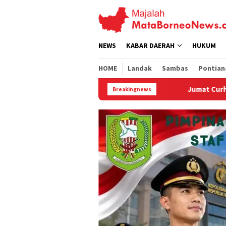
Loncat
ke
konten
NEWS
KABAR DAERAH
HUKUM
HOME
Landak
Sambas
Pontian
Jumat Curhat Polres Landak, Mahasiswa Soroti PETI
Breakingnews