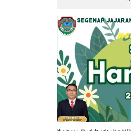
Heribertus, SE selaku ketua komis