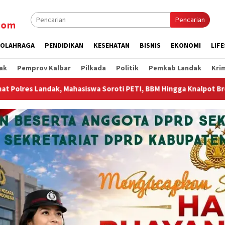
Pencarian
OLAHRAGA
PENDIDIKAN
KESEHATAN
BISNIS
EKONOMI
LIF
ak
Pemprov Kalbar
Pilkada
Politik
Pemkab Landak
Kri
, BBM Hingga Knalpot Brong
Wagub Krisantus Sambut Kemb