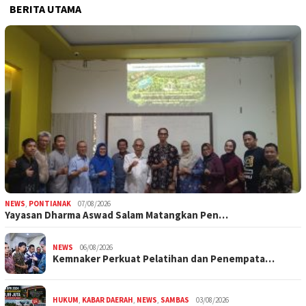
BERITA UTAMA
NEWS
,
PONTIANAK
07/08/2026
Yayasan Dharma Aswad Salam Matangkan Pen…
NEWS
06/08/2026
Kemnaker Perkuat Pelatihan dan Penempata…
HUKUM
,
KABAR DAERAH
,
NEWS
,
SAMBAS
03/08/2026