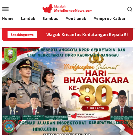
Loncat
Menu
ke
Mobile
konten
Home
Landak
Sambas
Pontianak
Pemprov Kalbar
 Krisantus Kedatangan Kepala Staf Kepresidenan, Tegaskan Komi
Breakingnews