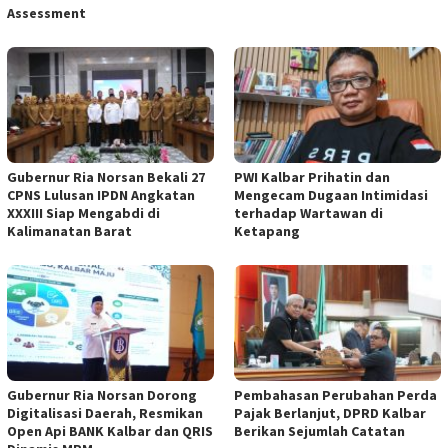
Assessment
Gubernur Ria Norsan Bekali 27
PWI Kalbar Prihatin dan
CPNS Lulusan IPDN Angkatan
Mengecam Dugaan Intimidasi
XXXIII Siap Mengabdi di
terhadap Wartawan di
Kalimanatan Barat
Ketapang
Gubernur Ria Norsan Dorong
Pembahasan Perubahan Perda
Digitalisasi Daerah, Resmikan
Pajak Berlanjut, DPRD Kalbar
Open Api BANK Kalbar dan QRIS
Berikan Sejumlah Catatan