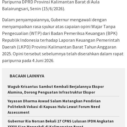
Paripurna DPRD Provinsi Kalimantan Barat di Aula
Balairungsari, Senin (15/6/2026).
Dalam penyampaiannya, Gubernur mengawali dengan
menyampaikan rasa syukur atas capaian opini Wajar Tanpa
Pengecualian (WTP) dari Badan Pemeriksa Keuangan (BPK)
Republik Indonesia terhadap Laporan Keuangan Pemerintah
Daerah (LKPD) Provinsi Kalimantan Barat Tahun Anggaran
2025. Opini tersebut sebelumnya telah diserahkan dalam rapat
paripurna pada 4 Juni 2026.
BACAAN LAINNYA
Wagub Krisantus Sambut Kembali Berjalannya Ekspor
Alumina, Dorong Penguatan Infrastruktur Ekspor
Yayasan Dharma Aswad Salam Matangkan Pendirian
Politeknik Vokasi di Kapuas Hulu Lewat Forum Need
Assessment
Gubernur Ria Norsan Bekali 27 CPNS Lulusan IPDN Angkatan
XXXIII Siap Mengabdi di Kalimanatan Barat