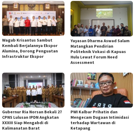
Wagub Krisantus Sambut
Yayasan Dharma Aswad Salam
Kembali Berjalannya Ekspor
Matangkan Pendirian
Alumina, Dorong Penguatan
Politeknik Vokasi di Kapuas
Infrastruktur Ekspor
Hulu Lewat Forum Need
Assessment
Gubernur Ria Norsan Bekali 27
PWI Kalbar Prihatin dan
CPNS Lulusan IPDN Angkatan
Mengecam Dugaan Intimidasi
XXXIII Siap Mengabdi di
terhadap Wartawan di
Kalimanatan Barat
Ketapang