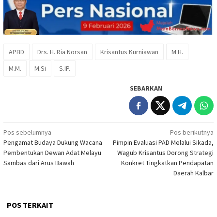
APBD
Drs. H. Ria Norsan
Krisantus Kurniawan
M.H.
M.M.
M.Si
S.IP.
SEBARKAN
Navigasi
Pos sebelumnya
Pos berikutnya
Pengamat Budaya Dukung Wacana
Pimpin Evaluasi PAD Melalui Sikada,
pos
Pembentukan Dewan Adat Melayu
Wagub Krisantus Dorong Strategi
Sambas dari Arus Bawah
Konkret Tingkatkan Pendapatan
Daerah Kalbar
POS TERKAIT