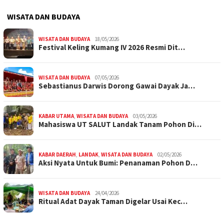
WISATA DAN BUDAYA
WISATA DAN BUDAYA
18/05/2026
Festival Keling Kumang IV 2026 Resmi Dit…
WISATA DAN BUDAYA
07/05/2026
Sebastianus Darwis Dorong Gawai Dayak Ja…
KABAR UTAMA
,
WISATA DAN BUDAYA
03/05/2026
Mahasiswa UT SALUT Landak Tanam Pohon Di…
KABAR DAERAH
,
LANDAK
,
WISATA DAN BUDAYA
02/05/2026
Aksi Nyata Untuk Bumi: Penanaman Pohon D…
WISATA DAN BUDAYA
24/04/2026
Ritual Adat Dayak Taman Digelar Usai Kec…