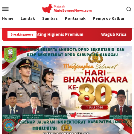
Loncat
Menu
ke
Mobile
konten
Home
Landak
Sambas
Pontianak
Pemprov Kalbar
unting Higienis Premium
Wagub Krisantus Kedatangan Kep
Breakingnews