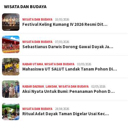
WISATA DAN BUDAYA
WISATA DAN BUDAYA
18/05/2026
Festival Keling Kumang IV 2026 Resmi Dit…
WISATA DAN BUDAYA
07/05/2026
Sebastianus Darwis Dorong Gawai Dayak Ja…
KABAR UTAMA
,
WISATA DAN BUDAYA
03/05/2026
Mahasiswa UT SALUT Landak Tanam Pohon Di…
KABAR DAERAH
,
LANDAK
,
WISATA DAN BUDAYA
02/05/2026
Aksi Nyata Untuk Bumi: Penanaman Pohon D…
WISATA DAN BUDAYA
24/04/2026
Ritual Adat Dayak Taman Digelar Usai Kec…