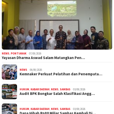
NEWS
,
PONTIANAK
07/08/2026
Yayasan Dharma Aswad Salam Matangkan Pen…
NEWS
06/08/2026
Kemnaker Perkuat Pelatihan dan Penempata…
HUKUM
,
KABAR DAERAH
,
NEWS
,
SAMBAS
03/08/2026
Audit BPK Bongkar Salah Klasifikasi Angg…
HUKUM
,
KABAR DAERAH
,
NEWS
,
SAMBAS
03/08/2026
Dana Hibah Rp80 Miliar Sambas Kembali Di…