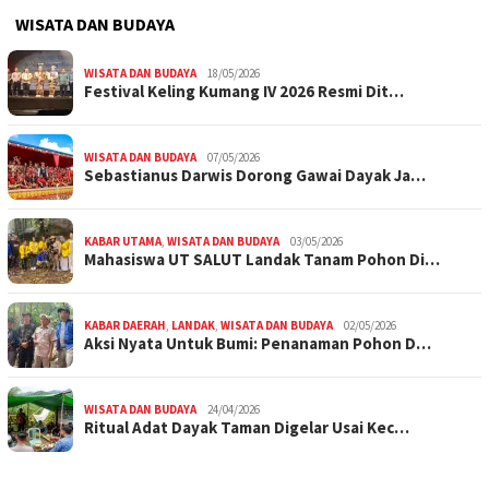
WISATA DAN BUDAYA
WISATA DAN BUDAYA
18/05/2026
Festival Keling Kumang IV 2026 Resmi Dit…
WISATA DAN BUDAYA
07/05/2026
Sebastianus Darwis Dorong Gawai Dayak Ja…
KABAR UTAMA
,
WISATA DAN BUDAYA
03/05/2026
Mahasiswa UT SALUT Landak Tanam Pohon Di…
KABAR DAERAH
,
LANDAK
,
WISATA DAN BUDAYA
02/05/2026
Aksi Nyata Untuk Bumi: Penanaman Pohon D…
WISATA DAN BUDAYA
24/04/2026
Ritual Adat Dayak Taman Digelar Usai Kec…