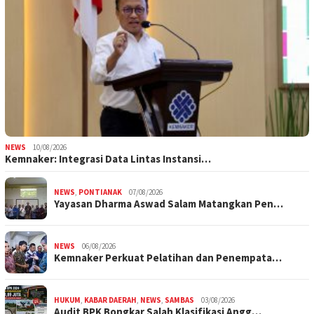
NEWS
10/08/2026
Kemnaker: Integrasi Data Lintas Instansi…
NEWS
,
PONTIANAK
07/08/2026
Yayasan Dharma Aswad Salam Matangkan Pen…
NEWS
06/08/2026
Kemnaker Perkuat Pelatihan dan Penempata…
HUKUM
,
KABAR DAERAH
,
NEWS
,
SAMBAS
03/08/2026
Audit BPK Bongkar Salah Klasifikasi Angg…