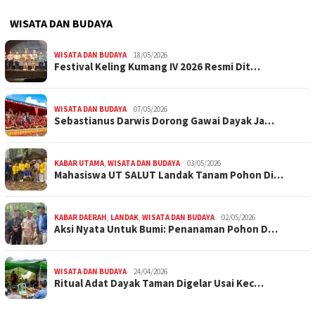
WISATA DAN BUDAYA
WISATA DAN BUDAYA
18/05/2026
Festival Keling Kumang IV 2026 Resmi Dit…
WISATA DAN BUDAYA
07/05/2026
Sebastianus Darwis Dorong Gawai Dayak Ja…
KABAR UTAMA
,
WISATA DAN BUDAYA
03/05/2026
Mahasiswa UT SALUT Landak Tanam Pohon Di…
KABAR DAERAH
,
LANDAK
,
WISATA DAN BUDAYA
02/05/2026
Aksi Nyata Untuk Bumi: Penanaman Pohon D…
WISATA DAN BUDAYA
24/04/2026
Ritual Adat Dayak Taman Digelar Usai Kec…