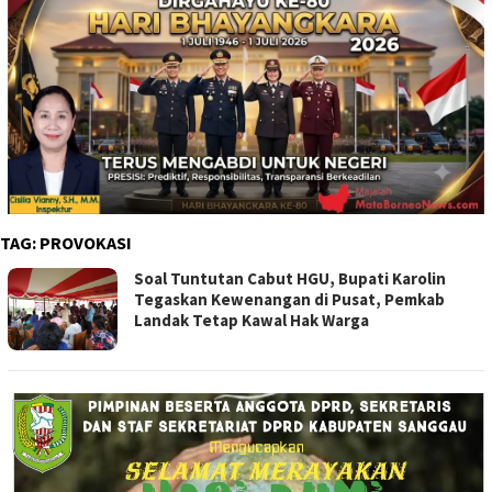
TAG:
PROVOKASI
Soal Tuntutan Cabut HGU, Bupati Karolin
Tegaskan Kewenangan di Pusat, Pemkab
Landak Tetap Kawal Hak Warga