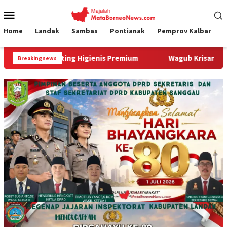
Loncat
Menu
ke
Mobile
konten
Home
Landak
Sambas
Pontianak
Pemprov Kalbar
ng Higienis Premium
Wagub Krisantus Kedatangan Kepala 
Breakingnews