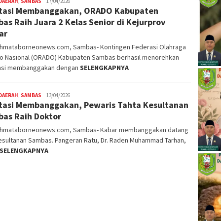
DAERAH
,
SAMBAS
Nopriyanto
17/04/2026
tasi Membanggakan, ORADO Kabupaten
as Raih Juara 2 Kelas Senior di Kejurprov
ar
ahmataborneonews.com, Sambas- Kontingen Federasi Olahraga
o Nasional (ORADO) Kabupaten Sambas berhasil menorehkan
asi membanggakan dengan
SELENGKAPNYA
DAERAH
,
SAMBAS
Nopriyanto
13/04/2026
tasi Membanggakan, Pewaris Tahta Kesultanan
as Raih Doktor
ahmataborneonews.com, Sambas- Kabar membanggakan datang
Kesultanan Sambas. Pangeran Ratu, Dr. Raden Muhammad Tarhan,
SELENGKAPNYA