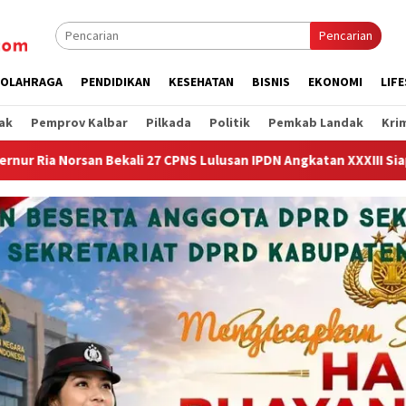
Pencarian
OLAHRAGA
PENDIDIKAN
KESEHATAN
BISNIS
EKONOMI
LIF
ak
Pemprov Kalbar
Pilkada
Politik
Pemkab Landak
Kri
S Lulusan IPDN Angkatan XXXIII Siap Mengabdi di Kalimanatan Ba