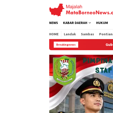
Loncat
ke
konten
NEWS
KABAR DAERAH
HUKUM
HOME
Landak
Sambas
Pontian
Gubernur Ria Norsan Bekali 27 CPN
Breakingnews