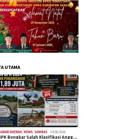
TA UTAMA
KABAR DAERAH
,
NEWS
,
SAMBAS
03/08/2026
BPK Bongkar Salah Klasifikasi Angg…