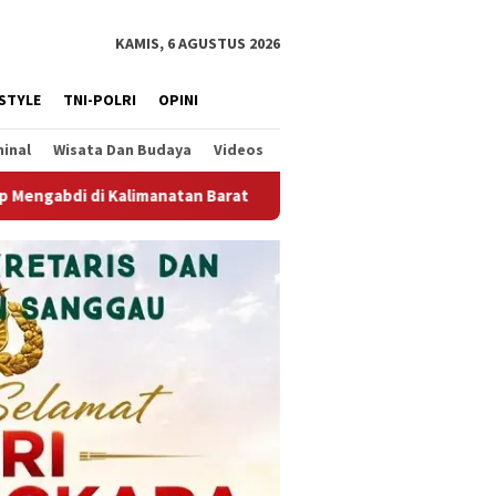
KAMIS, 6 AGUSTUS 2026
ESTYLE
TNI-POLRI
OPINI
minal
Wisata Dan Budaya
Videos
rat
PWI Kalbar Prihatin dan Mengecam Dugaan Intimidasi