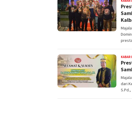
KABAR 
Pres
Samb
Kalb
Majal
Domin
prest
KABAR 
Pres
Samb
Majal
dari 
S.Pd.,