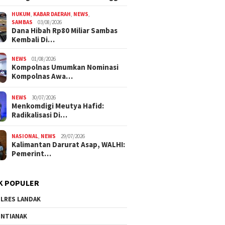
HUKUM
,
KABAR DAERAH
,
NEWS
,
SAMBAS
03/08/2026
Dana Hibah Rp80 Miliar Sambas
Kembali Di…
NEWS
01/08/2026
Kompolnas Umumkan Nominasi
Kompolnas Awa…
NEWS
30/07/2026
Menkomdigi Meutya Hafid:
Radikalisasi Di…
NASIONAL
,
NEWS
29/07/2026
Kalimantan Darurat Asap, WALHI:
Pemerint…
K POPULER
LRES LANDAK
NTIANAK