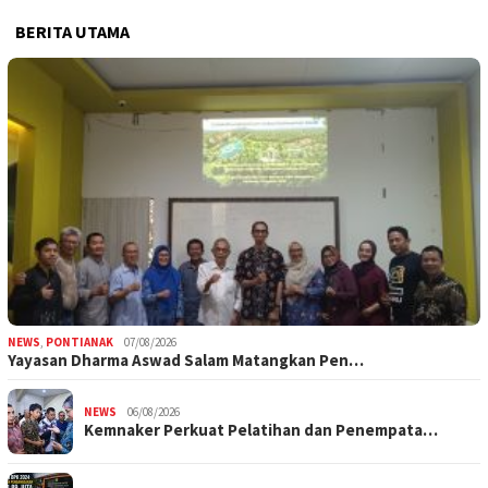
BERITA UTAMA
NEWS
,
PONTIANAK
07/08/2026
Yayasan Dharma Aswad Salam Matangkan Pen…
NEWS
06/08/2026
Kemnaker Perkuat Pelatihan dan Penempata…