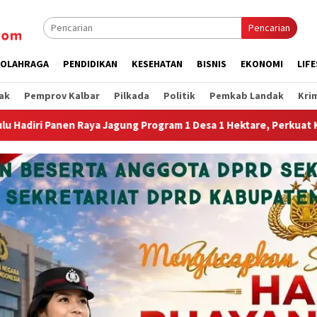
Pencarian
OLAHRAGA
PENDIDIKAN
KESEHATAN
BISNIS
EKONOMI
LIF
ak
Pemprov Kalbar
Pilkada
Politik
Pemkab Landak
Kri
rogram 1 Desa 1 Hektare, Perkuat Ketahanan Pangan Nasional.”