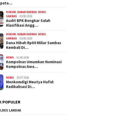
mpata…
HUKUM
,
KABAR DAERAH
,
NEWS
,
SAMBAS
03/08/2026
Audit BPK Bongkar Salah
Klasifikasi Angg…
HUKUM
,
KABAR DAERAH
,
NEWS
,
SAMBAS
03/08/2026
Dana Hibah Rp80 Miliar Sambas
Kembali Di…
NEWS
01/08/2026
Kompolnas Umumkan Nominasi
Kompolnas Awa…
NEWS
30/07/2026
Menkomdigi Meutya Hafid:
Radikalisasi Di…
K POPULER
LRES LANDAK