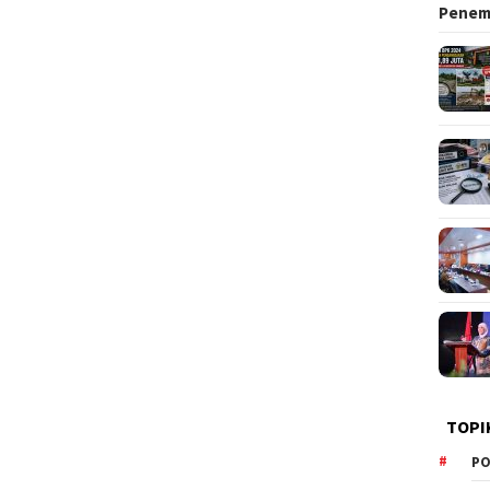
Pene
TOPI
PO