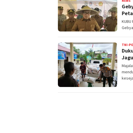
NEWS
Y
Geby
Peta
KUBU 
Gebyar
TNI-PO
Duku
Jagu
Majal
mendu
kesej