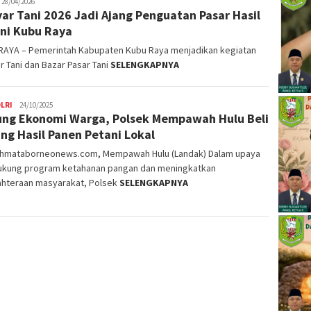
akop
28/04/2026
ar Tani 2026 Jadi Ajang Penguatan Pasar Hasil
ni Kubu Raya
RAYA – Pemerintah Kabupaten Kubu Raya menjadikan kegiatan
 Tani dan Bazar Pasar Tani
SELENGKAPNYA
LRI
user_bvfDuH
24/10/2025
ng Ekonomi Warga, Polsek Mempawah Hulu Beli
ng Hasil Panen Petani Lokal
ahmataborneonews.com, Mempawah Hulu (Landak) Dalam upaya
kung program ketahanan pangan dan meningkatkan
ahteraan masyarakat, Polsek
SELENGKAPNYA