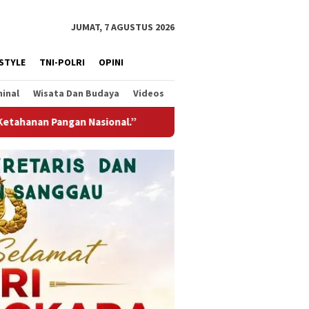
JUMAT, 7 AGUSTUS 2026
ESTYLE
TNI-POLRI
OPINI
minal
Wisata Dan Budaya
Videos
Jembatan Gantung Garuda Hadir Untuk Negeri, Wujud Kep