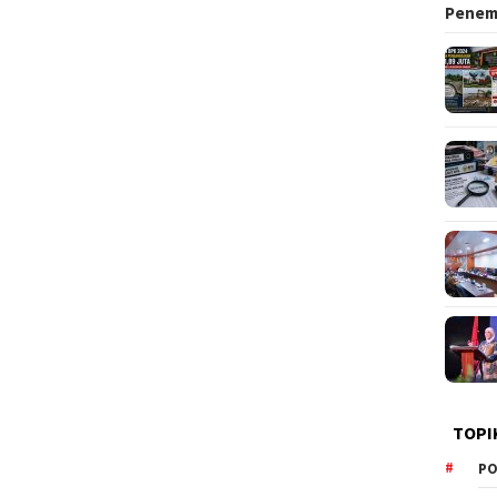
Pene
TOPI
PO