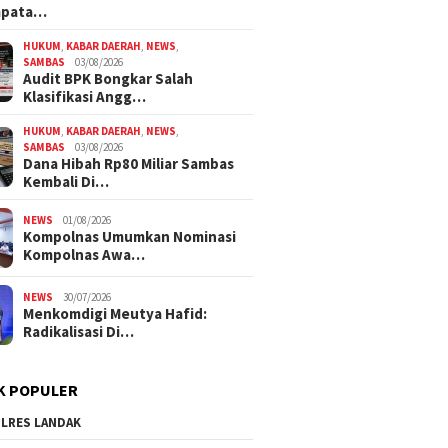
mpata…
HUKUM
,
KABAR DAERAH
,
NEWS
,
SAMBAS
03/08/2026
Audit BPK Bongkar Salah
Klasifikasi Angg…
HUKUM
,
KABAR DAERAH
,
NEWS
,
SAMBAS
03/08/2026
Dana Hibah Rp80 Miliar Sambas
Kembali Di…
NEWS
01/08/2026
Kompolnas Umumkan Nominasi
Kompolnas Awa…
NEWS
30/07/2026
Menkomdigi Meutya Hafid:
Radikalisasi Di…
K POPULER
LRES LANDAK