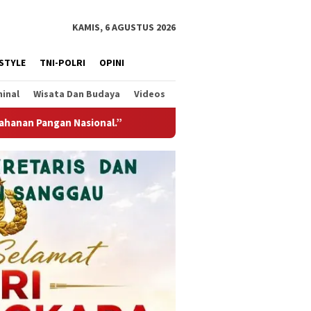
KAMIS, 6 AGUSTUS 2026
ESTYLE
TNI-POLRI
OPINI
minal
Wisata Dan Budaya
Videos
Jembatan Gantung Garuda Hadir Untuk Negeri, Wujud Kepedulia