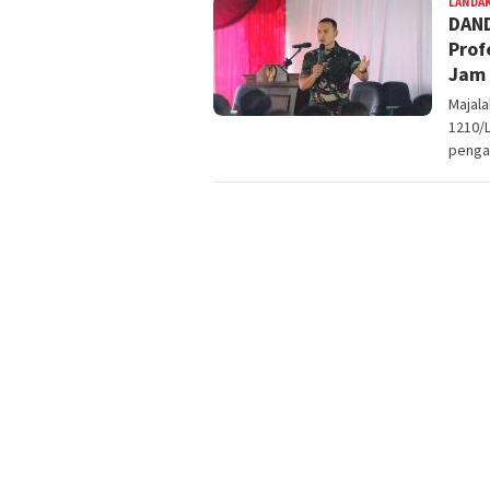
LANDA
DAND
Prof
Jam 
Majal
1210/L
penga