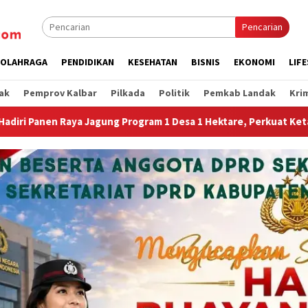
Pencarian
OLAHRAGA
PENDIDIKAN
KESEHATAN
BISNIS
EKONOMI
LIF
ak
Pemprov Kalbar
Pilkada
Politik
Pemkab Landak
Kri
1 Desa 1 Hektare, Perkuat Ketahanan Pangan Nasional.”