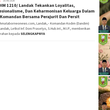
K
alvinrpk75
18/06/2026
IM 1210/ Landak Tekankan Loyalitas,
rifangga
esionalisme, Dan Keharmonisan Keluarga Dalam
Komandan Bersama Perajurit Dan Persit
ahmataborneonews.com, Landak,– Komandan Kodim (Dandim)
andak, Letkol Inf. Doni Prasetyo, S.Hub.Int., M.I.P., memberikan
rahan kepada
SELENGKAPNYA