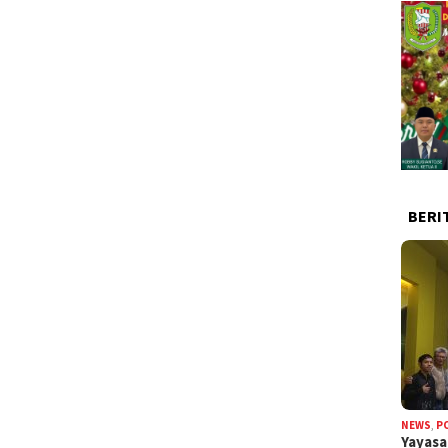
BERI
NEWS
,
P
Yayas