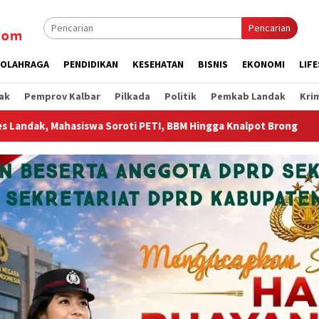
Pencarian
OLAHRAGA
PENDIDIKAN
KESEHATAN
BISNIS
EKONOMI
LIF
ak
Pemprov Kalbar
Pilkada
Politik
Pemkab Landak
Kri
TI, BBM Hingga Knalpot Brong
Wagub Krisantus Sambut K