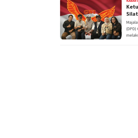
KABAR 
Ketu
Sila
Majal
(DPD) 
melak