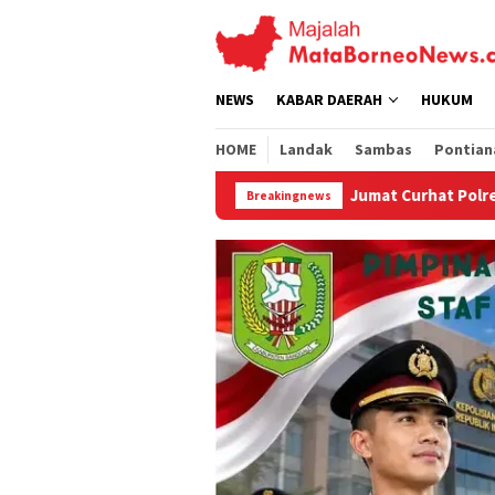
Loncat
ke
konten
NEWS
KABAR DAERAH
HUKUM
HOME
Landak
Sambas
Pontian
Jumat Curhat Polres Landak, Mahasiswa Soroti PE
Breakingnews