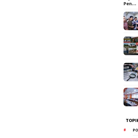
Pen…
TOPI
PO