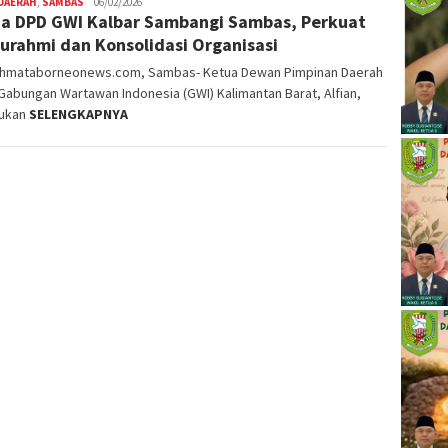
DAERAH
,
SAMBAS
Nopriyanto
06/02/2026
a DPD GWI Kalbar Sambangi Sambas, Perkuat
turahmi dan Konsolidasi Organisasi
ahmataborneonews.com, Sambas- Ketua Dewan Pimpinan Daerah
Gabungan Wartawan Indonesia (GWI) Kalimantan Barat, Alfian,
ukan
SELENGKAPNYA