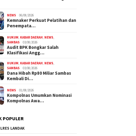
NEWS
06/08/2026
Kemnaker Perkuat Pelatihan dan
Penempata…
HUKUM
,
KABAR DAERAH
,
NEWS
,
SAMBAS
03/08/2026
Audit BPK Bongkar Salah
Klasifikasi Angg…
HUKUM
,
KABAR DAERAH
,
NEWS
,
SAMBAS
03/08/2026
Dana Hibah Rp80 Miliar Sambas
Kembali Di…
NEWS
01/08/2026
Kompolnas Umumkan Nominasi
Kompolnas Awa…
K POPULER
LRES LANDAK