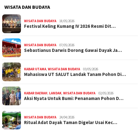
WISATA DAN BUDAYA
WISATA DAN BUDAYA
18/05/2026
Festival Keling Kumang IV 2026 Resmi Dit…
WISATA DAN BUDAYA
07/05/2026
Sebastianus Darwis Dorong Gawai Dayak Ja…
KABAR UTAMA
,
WISATA DAN BUDAYA
03/05/2026
Mahasiswa UT SALUT Landak Tanam Pohon Di…
KABAR DAERAH
,
LANDAK
,
WISATA DAN BUDAYA
02/05/2026
Aksi Nyata Untuk Bumi: Penanaman Pohon D…
WISATA DAN BUDAYA
24/04/2026
Ritual Adat Dayak Taman Digelar Usai Kec…