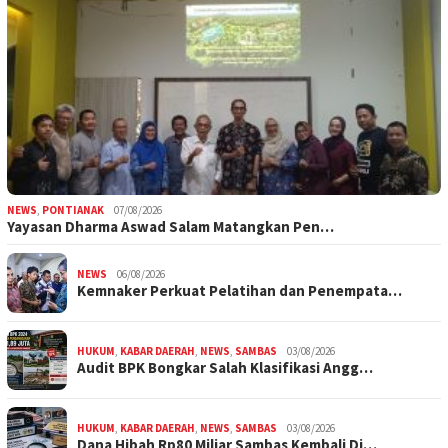
NEWS
,
PONTIANAK
07/08/2026
Yayasan Dharma Aswad Salam Matangkan Pen…
NEWS
06/08/2026
Kemnaker Perkuat Pelatihan dan Penempata…
HUKUM
,
KABAR DAERAH
,
NEWS
,
SAMBAS
03/08/2026
Audit BPK Bongkar Salah Klasifikasi Angg…
HUKUM
,
KABAR DAERAH
,
NEWS
,
SAMBAS
03/08/2026
Dana Hibah Rp80 Miliar Sambas Kembali Di…