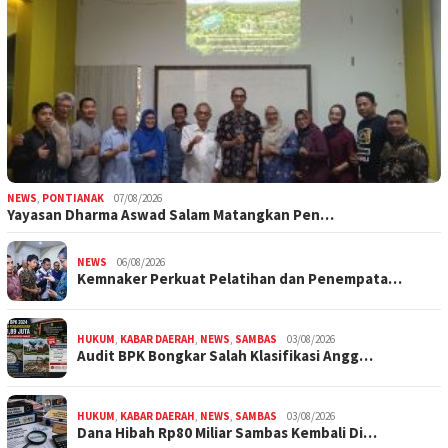
NEWS
,
PONTIANAK
07/08/2026
Yayasan Dharma Aswad Salam Matangkan Pen…
NEWS
06/08/2026
Kemnaker Perkuat Pelatihan dan Penempata…
HUKUM
,
KABAR DAERAH
,
NEWS
,
SAMBAS
03/08/2026
Audit BPK Bongkar Salah Klasifikasi Angg…
HUKUM
,
KABAR DAERAH
,
NEWS
,
SAMBAS
03/08/2026
Dana Hibah Rp80 Miliar Sambas Kembali Di…