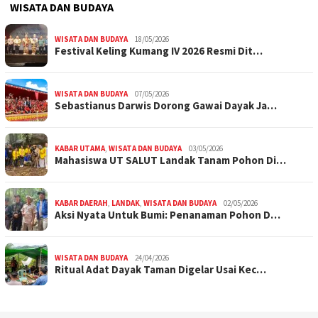
WISATA DAN BUDAYA
WISATA DAN BUDAYA
18/05/2026
Festival Keling Kumang IV 2026 Resmi Dit…
WISATA DAN BUDAYA
07/05/2026
Sebastianus Darwis Dorong Gawai Dayak Ja…
KABAR UTAMA
,
WISATA DAN BUDAYA
03/05/2026
Mahasiswa UT SALUT Landak Tanam Pohon Di…
KABAR DAERAH
,
LANDAK
,
WISATA DAN BUDAYA
02/05/2026
Aksi Nyata Untuk Bumi: Penanaman Pohon D…
WISATA DAN BUDAYA
24/04/2026
Ritual Adat Dayak Taman Digelar Usai Kec…