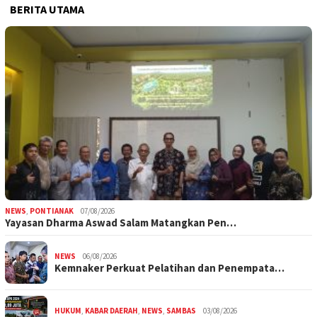
BERITA UTAMA
NEWS
,
PONTIANAK
07/08/2026
Yayasan Dharma Aswad Salam Matangkan Pen…
NEWS
06/08/2026
Kemnaker Perkuat Pelatihan dan Penempata…
HUKUM
,
KABAR DAERAH
,
NEWS
,
SAMBAS
03/08/2026