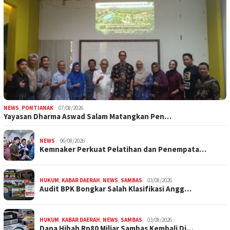
NEWS
,
PONTIANAK
07/08/2026
Yayasan Dharma Aswad Salam Matangkan Pen…
NEWS
06/08/2026
Kemnaker Perkuat Pelatihan dan Penempata…
HUKUM
,
KABAR DAERAH
,
NEWS
,
SAMBAS
03/08/2026
Audit BPK Bongkar Salah Klasifikasi Angg…
HUKUM
,
KABAR DAERAH
,
NEWS
,
SAMBAS
03/08/2026
Dana Hibah Rp80 Miliar Sambas Kembali Di…