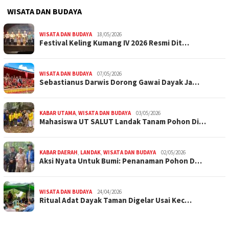
WISATA DAN BUDAYA
WISATA DAN BUDAYA
18/05/2026
Festival Keling Kumang IV 2026 Resmi Dit…
WISATA DAN BUDAYA
07/05/2026
Sebastianus Darwis Dorong Gawai Dayak Ja…
KABAR UTAMA
,
WISATA DAN BUDAYA
03/05/2026
Mahasiswa UT SALUT Landak Tanam Pohon Di…
KABAR DAERAH
,
LANDAK
,
WISATA DAN BUDAYA
02/05/2026
Aksi Nyata Untuk Bumi: Penanaman Pohon D…
WISATA DAN BUDAYA
24/04/2026
Ritual Adat Dayak Taman Digelar Usai Kec…