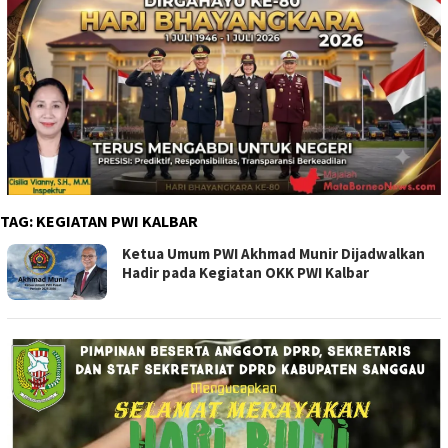
TAG:
KEGIATAN PWI KALBAR
Ketua Umum PWI Akhmad Munir Dijadwalkan
Hadir pada Kegiatan OKK PWI Kalbar