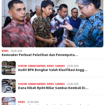
NEWS
06/08/2026
Kemnaker Perkuat Pelatihan dan Penempata…
HUKUM
,
KABAR DAERAH
,
NEWS
,
SAMBAS
03/08/2026
Audit BPK Bongkar Salah Klasifikasi Angg…
HUKUM
,
KABAR DAERAH
,
NEWS
,
SAMBAS
03/08/2026
Dana Hibah Rp80 Miliar Sambas Kembali Di…
NEWS
01/08/2026