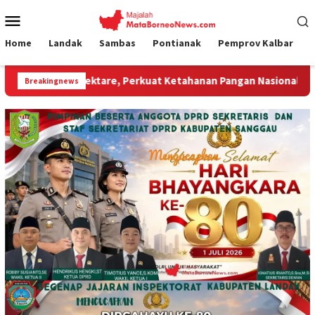
Loncat
Menu
ke
Mobile
konten
Home
Landak
Sambas
Pontianak
Pemprov Kalbar
e, Perkuat Ketahanan Pangan Nasional.”
Jembatan Gantu
Breakingnews