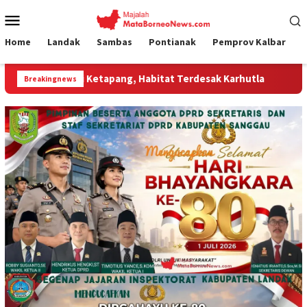
Loncat
Menu
ke
Mobile
konten
Home
Landak
Sambas
Pontianak
Pemprov Kalbar
 Ketapang, Habitat Terdesak Karhutla
Jumat Curhat Polr
Breakingnews