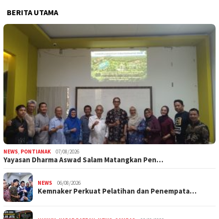
BERITA UTAMA
NEWS
,
PONTIANAK
07/08/2026
Yayasan Dharma Aswad Salam Matangkan Pen…
NEWS
06/08/2026
Kemnaker Perkuat Pelatihan dan Penempata…