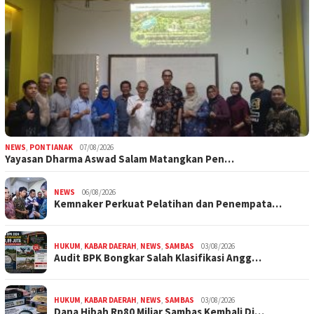
NEWS
,
PONTIANAK
07/08/2026
Yayasan Dharma Aswad Salam Matangkan Pen…
NEWS
06/08/2026
Kemnaker Perkuat Pelatihan dan Penempata…
HUKUM
,
KABAR DAERAH
,
NEWS
,
SAMBAS
03/08/2026
Audit BPK Bongkar Salah Klasifikasi Angg…
HUKUM
,
KABAR DAERAH
,
NEWS
,
SAMBAS
03/08/2026
Dana Hibah Rp80 Miliar Sambas Kembali Di…