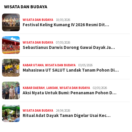
WISATA DAN BUDAYA
WISATA DAN BUDAYA
18/05/2026
Festival Keling Kumang IV 2026 Resmi Dit…
WISATA DAN BUDAYA
07/05/2026
Sebastianus Darwis Dorong Gawai Dayak Ja…
KABAR UTAMA
,
WISATA DAN BUDAYA
03/05/2026
Mahasiswa UT SALUT Landak Tanam Pohon Di…
KABAR DAERAH
,
LANDAK
,
WISATA DAN BUDAYA
02/05/2026
Aksi Nyata Untuk Bumi: Penanaman Pohon D…
WISATA DAN BUDAYA
24/04/2026
Ritual Adat Dayak Taman Digelar Usai Kec…