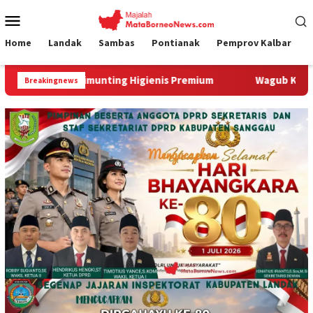
Loncat
Menu
ke
Mobile
konten
Home
Landak
Sambas
Pontianak
Pemprov Kalbar
munting Higienis Premium
Wagub Krisantus Kedatangan Ke
Breakingnews