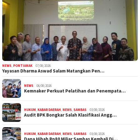
NEWS
,
PONTIANAK
07/08/2026
Yayasan Dharma Aswad Salam Matangkan Pen…
NEWS
06/08/2026
Kemnaker Perkuat Pelatihan dan Penempata…
HUKUM
,
KABAR DAERAH
,
NEWS
,
SAMBAS
03/08/2026
Audit BPK Bongkar Salah Klasifikasi Angg…
HUKUM
,
KABAR DAERAH
,
NEWS
,
SAMBAS
03/08/2026
Dana Hibah Rp80 Miliar Sambas Kembali Di…