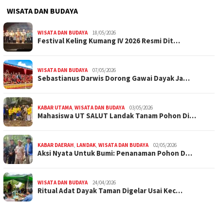
WISATA DAN BUDAYA
WISATA DAN BUDAYA
18/05/2026
Festival Keling Kumang IV 2026 Resmi Dit…
WISATA DAN BUDAYA
07/05/2026
Sebastianus Darwis Dorong Gawai Dayak Ja…
KABAR UTAMA
,
WISATA DAN BUDAYA
03/05/2026
Mahasiswa UT SALUT Landak Tanam Pohon Di…
KABAR DAERAH
,
LANDAK
,
WISATA DAN BUDAYA
02/05/2026
Aksi Nyata Untuk Bumi: Penanaman Pohon D…
WISATA DAN BUDAYA
24/04/2026
Ritual Adat Dayak Taman Digelar Usai Kec…