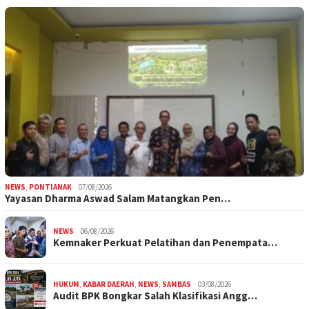
NEWS
,
PONTIANAK
07/08/2026
Yayasan Dharma Aswad Salam Matangkan Pen…
NEWS
06/08/2026
Kemnaker Perkuat Pelatihan dan Penempata…
HUKUM
,
KABAR DAERAH
,
NEWS
,
SAMBAS
03/08/2026
Audit BPK Bongkar Salah Klasifikasi Angg…