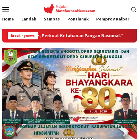
Loncat
Menu
ke
Mobile
konten
Home
Landak
Sambas
Pontianak
Pemprov Kalbar
erkuat Ketahanan Pangan Nasional.”
Jembatan Gantung G
Breakingnews