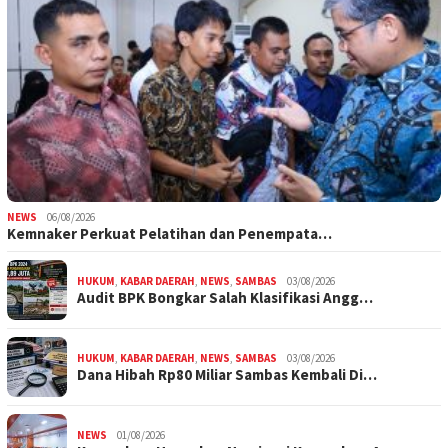
NEWS
06/08/2026
Kemnaker Perkuat Pelatihan dan Penempata…
HUKUM
,
KABAR DAERAH
,
NEWS
,
SAMBAS
03/08/2026
Audit BPK Bongkar Salah Klasifikasi Angg…
HUKUM
,
KABAR DAERAH
,
NEWS
,
SAMBAS
03/08/2026
Dana Hibah Rp80 Miliar Sambas Kembali Di…
NEWS
01/08/2026