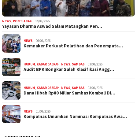
NEWS
,
PONTIANAK
07/08/2026
Yayasan Dharma Aswad Salam Matangkan Pen…
NEWS
06/08/2026
Kemnaker Perkuat Pelatihan dan Penempata…
HUKUM
,
KABAR DAERAH
,
NEWS
,
SAMBAS
03/08/2026
Audit BPK Bongkar Salah Klasifikasi Angg…
HUKUM
,
KABAR DAERAH
,
NEWS
,
SAMBAS
03/08/2026
Dana Hibah Rp80 Miliar Sambas Kembali Di…
NEWS
01/08/2026
Kompolnas Umumkan Nominasi Kompolnas Awa…